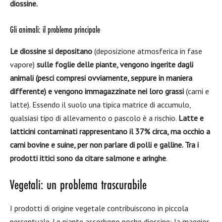
diossine.
Gli animali: il problema principale
Le diossine si depositano
(deposizione atmosferica in fase
vapore)
sulle foglie delle piante, vengono ingerite dagli
animali (pesci compresi ovviamente, seppure in maniera
differente) e vengono immagazzinate nei loro grassi
(carni e
latte). Essendo il suolo una tipica matrice di accumulo,
qualsiasi tipo di allevamento o pascolo è a rischio.
Latte e
latticini contaminati rappresentano il 37% circa, ma occhio a
carni bovine e suine, per non parlare di polli e galline. Tra i
prodotti ittici sono da citare salmone e aringhe
.
Vegetali: un problema trascurabile
I prodotti di origine vegetale contribuiscono in piccola
percentuale. Le piante assorbono poche diossine: la maggior