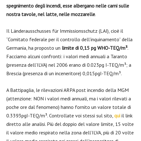
spegnimento degli incendi, esse albergano nelle carni sulle
nostra tavole, nel latte, nelle mozzarelle
.
Il Länderausschusses für Immissionsschutz (LAI), cioè il
“Comitato federale per il controllo dell’inquinamento” della
Germania, ha proposto un
limite di 0,15 pg WHO-TEQ/m³
.
Facciamo alcuni confronti: i valori medi annuali a Taranto
(presenza dell’ILVA) nel 2006 erano di 0.023pg I-TEQ/m³; a
Brescia (presenza di un inceneritore) 0,015pgI-TEQ/m³.
A Battipaglia, le rilevazioni ARPA post incendio della MGM
(attenzione: NON i valori medi annuali, ma i valori rilevati a
poche ore dal fenomeno) hanno fornito un valore totale di
0.3393pgI-TEQ/m³. Controllate voi stessi sul sito,
qui
il link
diretto alle analisi. Più del doppio del valore limite, 15 volte
il valore medio respirato nella zona dell’ILVA, più di 20 volte