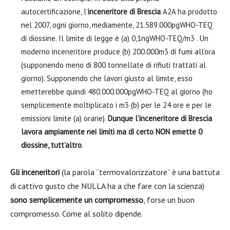
autocertificazione, l’
inceneritore di Brescia
A2A ha prodotto
nel 2007, ogni giorno, mediamente, 21.589.000pgWHO-TEQ
di diossine. Il limite di legge è (a) 0,1ngWHO-TEQ/m3 . Un
moderno inceneritore produce (b) 200.000m3 di fumi all’ora
(supponendo meno di 800 tonnellate di rifiuti trattati al
giorno). Supponendo che lavori giusto al limite, esso
emetterebbe quindi 480.000.000pgWHO-TEQ al giorno (ho
semplicemente moltiplicato i m3 (b) per le 24 ore e per le
emissioni limite (a) orarie).
Dunque l’inceneritore di Brescia
lavora ampiamente nei limiti ma di certo NON emette 0
diossine, tutt’altro
.
Gli inceneritori
(la parola “termovalorizzatore” è una battuta
di cattivo gusto che NULLA ha a che fare con la scienza)
sono semplicemente un compromesso
, forse un buon
compromesso. Come al solito dipende.