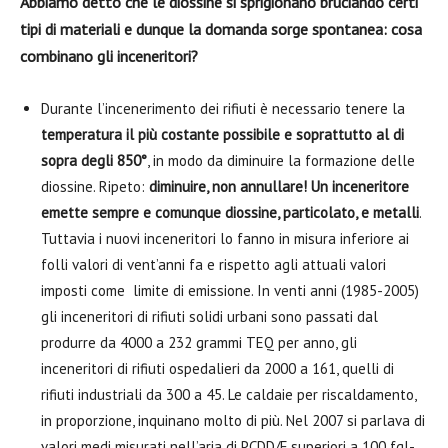
Abbiamo detto che le diossine si sprigionano bruciando certi
tipi di materiali e dunque la domanda sorge spontanea: cosa
combinano gli inceneritori?
Durante l’incenerimento dei rifiuti è necessario tenere la
temperatura il più costante possibile e soprattutto al di
sopra degli 850°
, in modo da diminuire la formazione delle
diossine. Ripeto:
diminuire, non annullare! Un inceneritore
emette sempre e comunque diossine, particolato, e metalli
.
Tuttavia i nuovi inceneritori lo fanno in misura inferiore ai
folli valori di vent’anni fa e rispetto agli attuali valori
imposti come limite di emissione. In venti anni (1985-2005)
gli inceneritori di rifiuti solidi urbani sono passati dal
produrre da 4000 a 232 grammi TEQ per anno, gli
inceneritori di rifiuti ospedalieri da 2000 a 161, quelli di
rifiuti industriali da 300 a 45. Le caldaie per riscaldamento,
in proporzione, inquinano molto di più. Nel 2007 si parlava di
valori medi misurati nell’aria di PCDD/F superiori a 100 fgI-