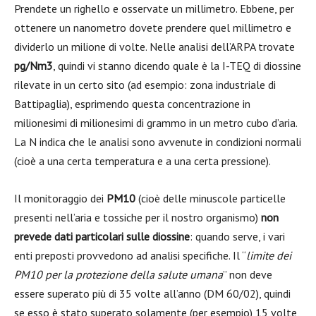
Prendete un righello e osservate un millimetro. Ebbene, per
ottenere un nanometro dovete prendere quel millimetro e
dividerlo un milione di volte. Nelle analisi dell’ARPA trovate
pg/Nm3
, quindi vi stanno dicendo quale è la I-TEQ di diossine
rilevate in un certo sito (ad esempio: zona industriale di
Battipaglia), esprimendo questa concentrazione in
milionesimi di milionesimi di grammo in un metro cubo d’aria.
La N indica che le analisi sono avvenute in condizioni normali
(cioè a una certa temperatura e a una certa pressione).
Il monitoraggio dei
PM10
(cioè delle minuscole particelle
presenti nell’aria e tossiche per il nostro organismo)
non
prevede dati particolari sulle diossine
: quando serve, i vari
enti preposti provvedono ad analisi specifiche. Il “
limite dei
PM10 per la protezione della salute umana
” non deve
essere superato più di 35 volte all’anno (DM 60/02), quindi
se esso è stato superato solamente (per esempio) 15 volte,