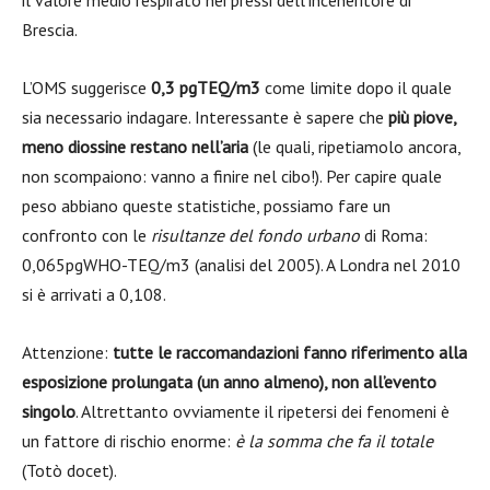
il valore medio respirato nei pressi dell’inceneritore di
Brescia.
L’OMS suggerisce
0,3 pgTEQ/m3
come limite dopo il quale
sia necessario indagare. Interessante è sapere che
più piove,
meno diossine restano nell’aria
(le quali, ripetiamolo ancora,
non scompaiono: vanno a finire nel cibo!). Per capire quale
peso abbiano queste statistiche, possiamo fare un
confronto con le
risultanze del fondo urbano
di Roma:
0,065pgWHO-TEQ/m3 (analisi del 2005). A Londra nel 2010
si è arrivati a 0,108.
Attenzione:
tutte le raccomandazioni fanno riferimento alla
esposizione prolungata (un anno almeno), non all’evento
singolo
. Altrettanto ovviamente il ripetersi dei fenomeni è
un fattore di rischio enorme:
è la somma che fa il totale
(Totò docet).