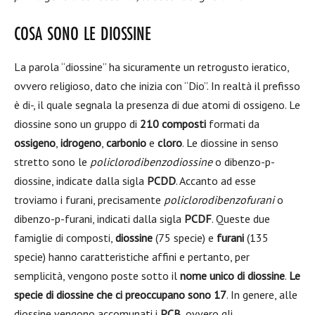
COSA SONO LE DIOSSINE
La parola “diossine” ha sicuramente un retrogusto ieratico,
ovvero religioso, dato che inizia con “Dio”. In realtà il prefisso
è di-, il quale segnala la presenza di due atomi di ossigeno. Le
diossine sono un gruppo di
210 composti
formati da
ossigeno
,
idrogeno
,
carbonio
e
cloro
. Le diossine in senso
stretto sono le
policlorodibenzodiossine
o dibenzo-p-
diossine, indicate dalla sigla
PCDD
.
Accanto ad esse
troviamo i furani, precisamente
policlorodibenzofurani
o
dibenzo-p-furani, indicati dalla sigla
PCDF
. Queste due
famiglie di composti,
diossine
(75 specie) e
furani
(135
specie) hanno caratteristiche affini e pertanto, per
semplicità, vengono poste sotto il
nome unico di diossine
.
Le
specie di diossine che ci preoccupano sono 17
. In genere, alle
diossine vengono accomunati i
PCB
, ovvero gli