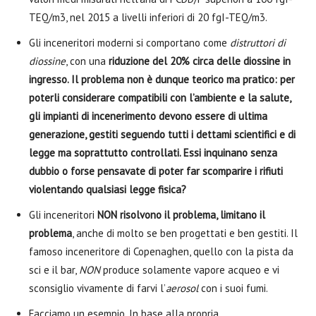
TEQ/m3, nel 2015 a livelli inferiori di 20 fgI-TEQ/m3.
Gli inceneritori moderni si comportano come
distruttori di
diossine
, con una
riduzione del 20% circa delle diossine in
ingresso. Il problema non è dunque teorico ma pratico: per
poterli considerare compatibili con l’ambiente e la salute,
gli impianti di incenerimento devono essere di ultima
generazione, gestiti seguendo tutti i dettami scientifici e di
legge ma soprattutto controllati. Essi inquinano senza
dubbio o forse pensavate di poter far scomparire i rifiuti
violentando qualsiasi legge fisica?
Gli inceneritori
NON risolvono il problema, limitano il
problema
, anche di molto se ben progettati e ben gestiti. Il
famoso inceneritore di Copenaghen, quello con la pista da
sci e il bar,
NON
produce solamente vapore acqueo e vi
sconsiglio vivamente di farvi l’
aerosol
con i suoi fumi.
Facciamo un esempio. In base alla propria