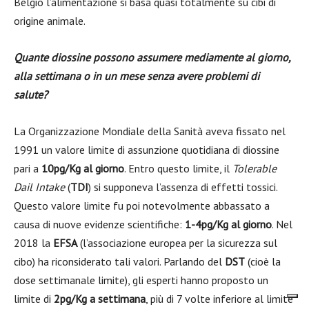
Belgio l’alimentazione si basa quasi totalmente su cibi di
origine animale.
Quante diossine possono assumere mediamente al giorno,
alla settimana o in un mese senza avere problemi di
salute?
La Organizzazione Mondiale della Sanità aveva fissato nel
1991 un valore limite di assunzione quotidiana di diossine
pari a
10pg/Kg al giorno
. Entro questo limite, il
Tolerable
Dail Intake
(
TDI
) si supponeva l’assenza di effetti tossici.
Questo valore limite fu poi notevolmente abbassato a
causa di nuove evidenze scientifiche:
1-4pg/Kg al giorno
. Nel
2018 la
EFSA
(l’associazione europea per la sicurezza sul
cibo) ha riconsiderato tali valori. Parlando del
DST
(cioè la
dose settimanale limite), gli esperti hanno proposto un
limite di
2pg/Kg a settimana
, più di 7 volte inferiore al limite