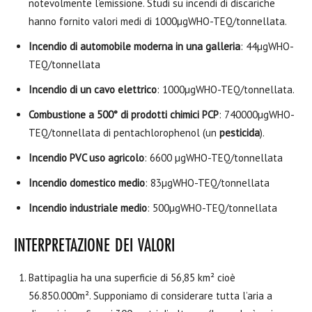
notevolmente l’emissione. Studi su incendi di discariche
hanno fornito valori medi di 1000µgWHO-TEQ/tonnellata.
Incendio di automobile moderna in una galleria
: 44µgWHO-
TEQ/tonnellata
Incendio di un cavo elettrico
: 1000µgWHO-TEQ/tonnellata.
Combustione a 500° di prodotti chimici PCP
: 740000µgWHO-
TEQ/tonnellata di pentachlorophenol (un
pesticida
).
Incendio PVC uso agricolo
: 6600 µgWHO-TEQ/tonnellata
Incendio domestico medio
: 83µgWHO-TEQ/tonnellata
Incendio industriale medio
: 500µgWHO-TEQ/tonnellata
INTERPRETAZIONE DEI VALORI
Battipaglia ha una superficie di 56,85 km² cioè
56.850.000m². Supponiamo di considerare tutta l’aria a