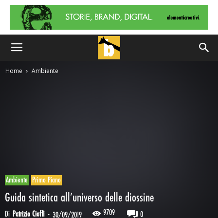
Home
Ambiente
Ambiente
Primo Piano
Guida sintetica all’universo delle diossine
9709
Di
Patrizio Cioffi
-
0
30/09/2019