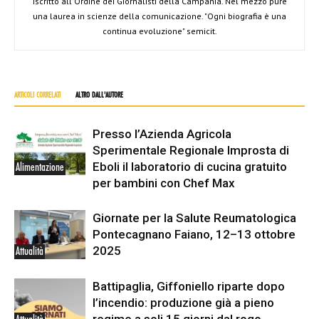
iscritto all'Ordine dei Giornalisti della Campania. Nel mezzo pure
una laurea in scienze della comunicazione. "Ogni biografia è una
continua evoluzione" semicit.
ARTICOLI CORRELATI
ALTRO DALL'AUTORE
Presso l’Azienda Agricola
Sperimentale Regionale Improsta di
Eboli il laboratorio di cucina gratuito
Alimentazione
per bambini con Chef Max
Giornate per la Salute Reumatologica
Pontecagnano Faiano, 12–13 ottobre
2025
Attualità
Battipaglia, Giffoniello riparte dopo
l’incendio: produzione già a pieno