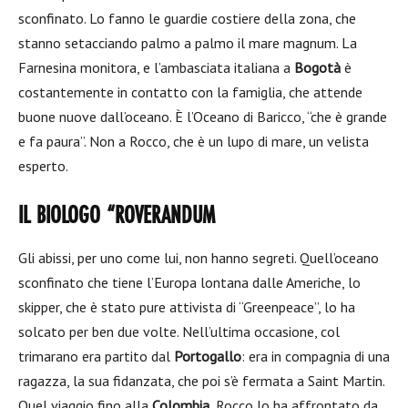
sconfinato. Lo fanno le guardie costiere della zona, che
stanno setacciando palmo a palmo il mare magnum. La
Farnesina monitora, e l’ambasciata italiana a
Bogotà
è
costantemente in contatto con la famiglia, che attende
buone nuove dall’oceano. È l’Oceano di Baricco, “che è grande
e fa paura”. Non a Rocco, che è un lupo di mare, un velista
esperto.
IL BIOLOGO “ROVERANDUM
Gli abissi, per uno come lui, non hanno segreti. Quell’oceano
sconfinato che tiene l’Europa lontana dalle Americhe, lo
skipper, che è stato pure attivista di “Greenpeace”, lo ha
solcato per ben due volte. Nell’ultima occasione, col
trimarano era partito dal
Portogallo
: era in compagnia di una
ragazza, la sua fidanzata, che poi s’è fermata a Saint Martin.
Quel viaggio fino alla
Colombia
, Rocco lo ha affrontato da