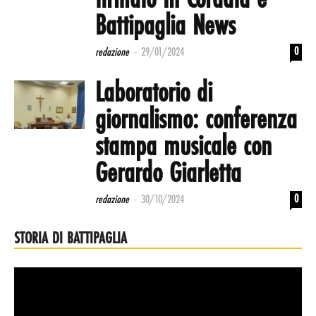
firmato In Cordata e
Battipaglia News
-
0
redazione
29/01/2024
Laboratorio di
giornalismo: conferenza
stampa musicale con
Gerardo Giarletta
-
0
redazione
30/10/2024
STORIA DI BATTIPAGLIA