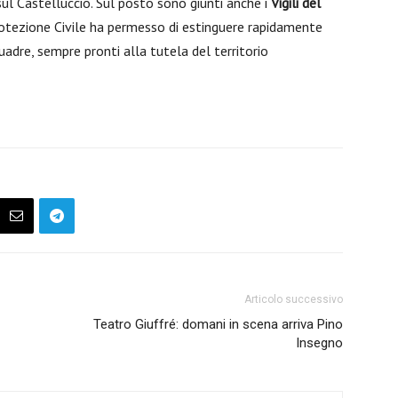
l Castelluccio. Sul posto sono giunti anche i
Vigili del
rotezione Civile ha permesso di estinguere rapidamente
quadre, sempre pronti alla tutela del territorio
Articolo successivo
Teatro Giuffré: domani in scena arriva Pino
Insegno