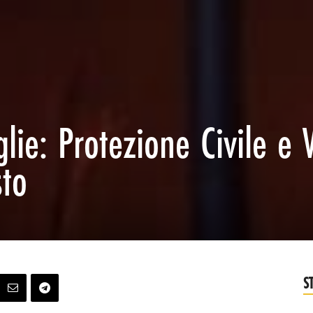
lie: Protezione Civile e V
sto
S