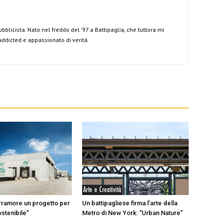
ubblicista. Nato nel freddo del '97 a Battipaglia, che tuttora mi
 addicted e appassionato di verità.
Arte e Creatività
rramore un progetto per
Un battipagliese firma l’arte della
ostenibile”
Metro di New York: “Urban Nature”