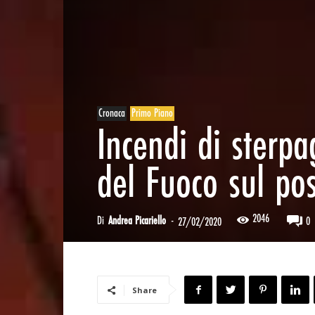
Cronaca
Primo Piano
Incendi di sterpag
del Fuoco sul po
2046
Di
Andrea Picariello
-
0
27/02/2020
Share