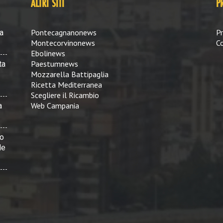
ALTRI SITI
P
Pontecagnanonews
Pr
a
Montecorvinonews
Co
Ebolinews
Paestumnews
ta
Mozzarella Battipaglia
Ricetta Mediterranea
Scegliere il Ricambio
Web Campania
a
vo
le