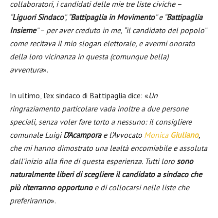
collaboratori, i candidati delle mie tre liste civiche –
“
Liguori Sindaco
”, “
Battipaglia in Movimento
” e “
Battipaglia
Insieme
” – per aver creduto in me, “il candidato del popolo”
come recitava il mio slogan elettorale, e avermi onorato
della loro vicinanza in questa (comunque bella)
avventura
».
In ultimo, l’ex sindaco di Battipaglia dice: «
Un
ringraziamento particolare vada inoltre a due persone
speciali, senza voler fare torto a nessuno: il consigliere
comunale Luigi
D’Acampora
e l’Avvocato
Monica
Giuliano
,
che mi hanno dimostrato una lealtà encomiabile e assoluta
dall’inizio alla fine di questa esperienza. Tutti loro
sono
naturalmente liberi di scegliere il candidato a sindaco che
più riterranno opportuno
e di collocarsi nelle liste che
preferiranno
».