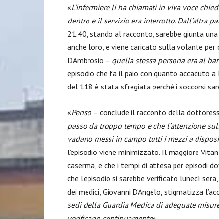
«
L’infermiere li ha chiamati in viva voce chi
dentro e il servizio era interrotto. Dall’altra
21.40, stando al racconto, sarebbe giunta una 
anche loro, e viene caricato sulla volante per o
D’Ambrosio –
quella stessa persona era al ba
episodio che fa il paio con quanto accaduto a
del 118 è stata sfregiata perché i soccorsi sare
«
Penso
– conclude il racconto della dottores
passo da troppo tempo e che l’attenzione sul
vadano messi in campo tutti i mezzi a dispos
l’episodio viene minimizzato. Il maggiore Vita
caserma, e che i tempi di attesa per episodi d
che l’episodio si sarebbe verificato lunedì sera,
dei medici, Giovanni D’Angelo, stigmatizza l’ac
sedi della Guardia Medica di adeguate misure
verificano continuamente
».