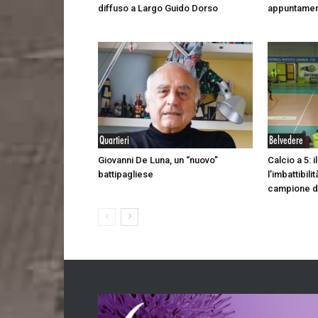
diffuso a Largo Guido Dorso
appuntament
Quartieri
Belvedere
Giovanni De Luna, un “nuovo”
Calcio a 5: 
battipagliese
l’imbattibili
campione d