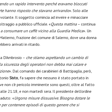
edendo un rapido intervento perché eravamo bloccati
 parte hanno risposto che stavano arrivando
». Solo alle
volante. Il soggetto comincia ad inveire e minacciare
ltraggio a pubblico ufficiale. «
Questa mattina
– continua
r a consumare un caffè vicino alla Guardia Medica
». Un
 Matierno, frazione del comune di Salerno, dove una donna
bbero arrivati in ritardo.
sa D’Ambrosio –
che stiamo aspettando un cambio di
la sicurezza degli operatori non debba mai calare e
izione
». Dal comando dei carabinieri di Battipaglia, però,
ntonio
Sisto
, fa sapere che nessuno è stato portato in
ove non c’è pericolo imminente sono questi, oltre al fatto
 alle 21.18, e non martedì sera. Il presidente dell’ordine
caduto: «
Urgono misure dissuasive. Bisogna dotare le
 per contenere episodi di questo genere che si