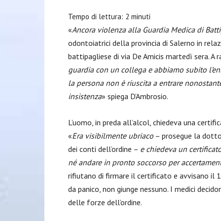
Tempo di lettura:
2
minuti
«
Ancora violenza alla Guardia Medica di Batt
odontoiatrici della provincia di Salerno in rela
battipagliese di via De Amicis martedì sera. A 
guardia con un collega e abbiamo subito l’e
la persona non è riuscita a entrare nonostante
insistenza
» spiega D’Ambrosio.
L’uomo, in preda all’alcol, chiedeva una certifi
«
Era visibilmente ubriaco
– prosegue la dottor
dei conti dell’ordine –
e chiedeva un certificat
né andare in pronto soccorso per accertament
rifiutano di firmare il certificato e avvisano il 
da panico, non giunge nessuno. I medici decido
delle forze dell’ordine.