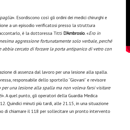
ipaglia
». Esordiscono così gli ordini dei medici chirurghi e
zione a un episodio verificatosi presso la struttura
raccontarlo, è la dottoressa Titti
D’Ambrosio
. «
Ero in
nnesima aggressione fortunatamente solo verbale, perché
 abbia cercato di forzare la porta antipanico di vetro con
cazione di assenza dal lavoro per una lesione alla spalla.
essa, responsabile dello sportello “Giovani” e revisore
o per una lesione alla spalla ma non voleva farsi visitare
i
». A quel punto, gli operatori della Guardia Medica
112. Quindici minuti più tardi, alle 21.15, in una situazione
no di chiamare il 118 per sollecitare un pronto intervento