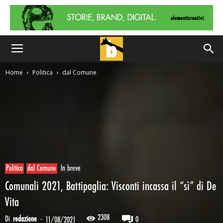
Home
Politica
dal Comune
Politica
dal Comune
In breve
Comunali 2021, Battipaglia: Visconti incassa il “sì” di De
Vita
2308
Di
redazione
-
0
11/08/2021