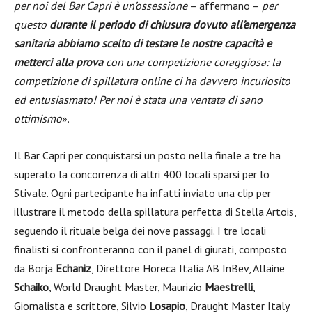
per noi del Bar Capri è un’ossessione
– affermano –
per
questo
durante il periodo di chiusura dovuto all’emergenza
sanitaria abbiamo scelto di testare le nostre capacità e
metterci alla prova
con una competizione coraggiosa: la
competizione di spillatura online ci ha davvero incuriosito
ed entusiasmato! Per noi è stata una ventata di sano
ottimismo
».
Il Bar Capri per conquistarsi un posto nella finale a tre ha
superato la concorrenza di altri 400 locali sparsi per lo
Stivale. Ogni partecipante ha infatti inviato una clip per
illustrare il metodo della spillatura perfetta di Stella Artois,
seguendo il rituale belga dei nove passaggi. I tre locali
finalisti si confronteranno con il panel di giurati, composto
da Borja
Echaniz
, Direttore Horeca Italia AB InBev, Allaine
Schaiko
, World Draught Master, Maurizio
Maestrelli
,
Giornalista e scrittore, Silvio
Losapio
, Draught Master Italy