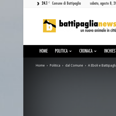
C
24.1
Comune di Battipaglia
sabato, agosto 8, 
Battipaglia
News
HOME
POLITICA
CRONACA
INCHIES
Home
Politica
dal Comune
A Eboli e Battipagl