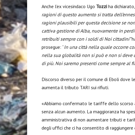
Anche l’ex vicesindaco Ugo
Tozzi
ha dichiarato,
ragioni di questo aumento
si tratta dell’enne
ragioni plausibili per questa decisione se non 
cattiva gestione di Alba, nuovamente in perdi
retribuiti sempre con i soldi di Noi cittadini”
h
prosegue: “
In una città nella quale occorre co
nella sua globalità non si può e non si deve dir
di più. Noi saremo presenti come sempre al fia
Discorso diverso per il comune di Eboli dove l
aumenta il tributo TARI sui rifiuti.
«Abbiamo confermato le tariffe dello scorso ann
senza alcun aumento. La maggioranza ha spes
amministrativa di non aumentare tributi e tari
degli uffici che ci ha consentito di raggiunger