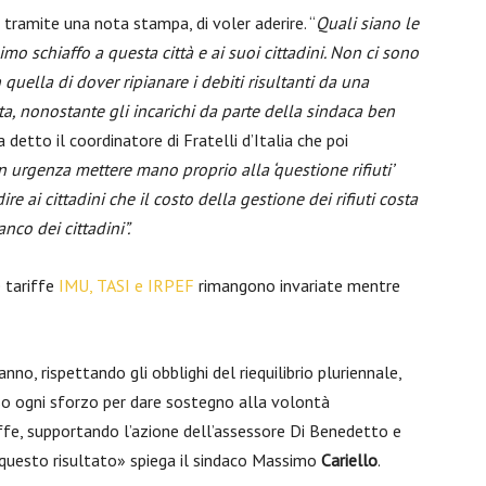
 tramite una nota stampa, di voler aderire. “
Quali siano le
simo schiaffo a questa città e ai suoi cittadini. Non ci sono
quella di dover ripianare i debiti risultanti da una
ta, nonostante gli incarichi da parte della sindaca ben
a detto il coordinatore di Fratelli d’Italia che poi
n urgenza mettere mano proprio alla ‘questione rifiuti’
e ai cittadini che il costo della gestione dei rifiuti costa
nco dei cittadini”.
e tariffe
IMU, TASI e IRPEF
rimangono invariate mentre
o, rispettando gli obblighi del riequilibrio pluriennale,
o ogni sforzo per dare sostegno alla volontà
ffe, supportando l’azione dell’assessore Di Benedetto e
e questo risultato» spiega il sindaco Massimo
Cariello
.