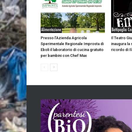
Alimentazione
Battipaglia Ce
Presso l’Azienda Agricola
Il Teatro Giu
Sperimentale Regionale Improsta di
inaugura la 
Eboli il laboratorio di cucina gratuito
ricordo di Il
per bambini con Chef Max