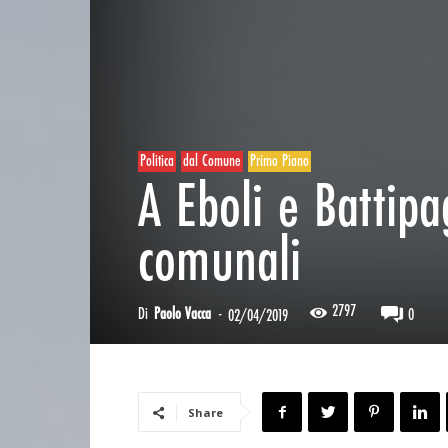
Politica
dal Comune
Primo Piano
A Eboli e Battipag
comunali
2797
Di
Paolo Vacca
-
0
02/04/2019
Share