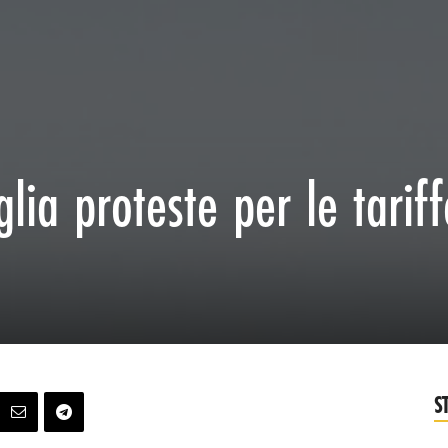
lia proteste per le tariff
S