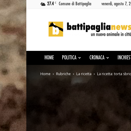
C
27.4
Comune di Battipaglia
venerdì, agosto 7, 
Battipaglia
News
HOME
POLITICA
CRONACA
INCHIES
Home
Rubriche
La ricetta
La ricetta: torta sbr