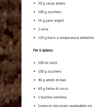
50 g cacao amaro
100 g zucchero
16 g pane angeli
2 uova
120 g burro a temperatura ambiente
Per il ripieno:
500 ml latte
100 g zucchero
40 g amido di mais
60 g farina di cocco
1 bustina vanillina
Crema al cioccolato spalmabile q.b.