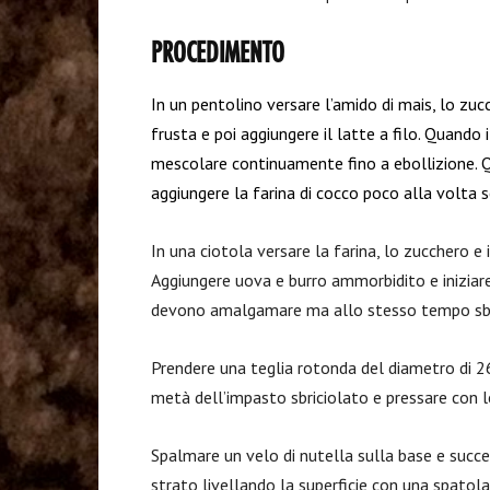
PROCEDIMENTO
In un pentolino versare l’amido di mais, lo zuc
frusta e poi aggiungere il latte a filo. Quand
mescol
a
re continuamente fino a ebollizione. 
aggiungere la farina di cocco poco alla volta 
In una ciotola versare la farina, lo zucchero e 
Aggiungere uova e burro ammorbidito e iniziare 
devono amalgamare ma allo stesso tempo sbri
Prendere una teglia rotonda del diametro di 26 
metà dell’impasto sbriciolato e pressare con l
Spalmare un velo di nutella sulla base e suc
strato livellando la superficie con una spatola