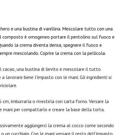
chero e una bustina di vanillina. Mescolare tutto con una
o il composto è omogeneo portare il pentolino sul fuoco e
Quando la crema diventa densa, spegnere il fuoco e
sempre mescolando. Coprire la crema con la pellicola.
il cacao, una bustina di lievito e mescolare il tutto.
a lavorare bene l’impasto con le mani. Gli ingredienti si
ciolare.
cm, imburrarla o rivestirla con carta forno. Versare la
e mani per compattarlo e creare la base della torta.
cessivamente aggiungerci la crema al cocco come secondo
 o un cucchiaio. Con le mani versare il resto dell’impasto