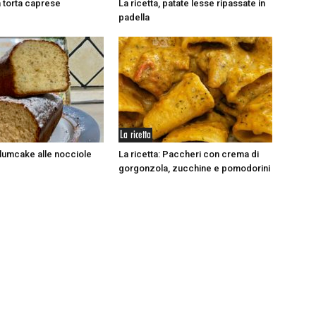
la torta caprese
La ricetta, patate lesse ripassate in
padella
La ricetta
plumcake alle nocciole
La ricetta: Paccheri con crema di
gorgonzola, zucchine e pomodorini