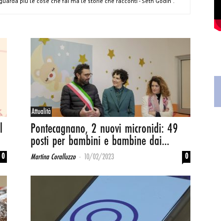
guarda più le cose che fai ma le storie che racconti - Seth Godin”.
Attualità
l
Pontecagnano, 2 nuovi micronidi: 49
posti per bambini e bambine dai...
-
0
0
Martina Coralluzzo
10/02/2023