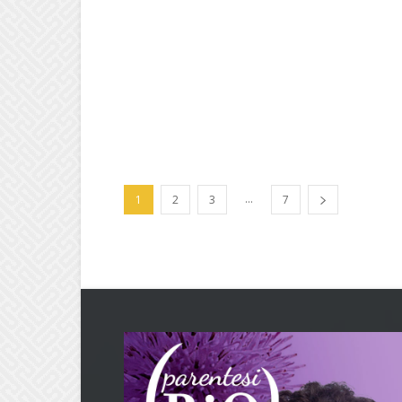
...
1
2
3
7