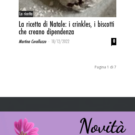
La ricetta
La ricetta di Natale: i crinkles, i biscotti
che creano dipendenza
-
0
Martina Coralluzzo
18/12/2022
Pagina 1 di 7