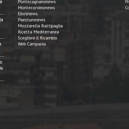
Pontecagnanonews
Pr
a
Montecorvinonews
Co
Ebolinews
Paestumnews
ta
Mozzarella Battipaglia
Ricetta Mediterranea
Scegliere il Ricambio
Web Campania
a
vo
le