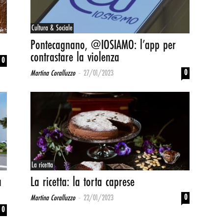
Cultura & Sociale
Pontecagnano, @IOSIAMO: l’app per
contrastare la violenza
0
-
0
Martina Coralluzzo
27/01/2023
La ricetta
a
La ricetta: la torta caprese
-
0
Martina Coralluzzo
22/01/2023
0