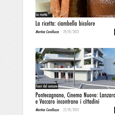
La ricetta
La ricetta: ciambella bicolore
-
Martina Coralluzzo
29/01/2023
Fuori dal comune
Pontecagnano, Cinema Nuovo: Lanzar
e Vaccaro incontrano i cittadini
-
Martina Coralluzzo
27/01/2023