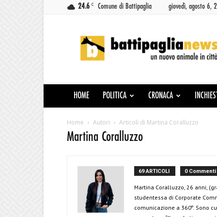
C
24.6
Comune di Battipaglia
giovedì, agosto 6, 
Battipaglia
News
HOME
POLITICA
CRONACA
INCHIES
Home
Autori
Articoli di Martina Coralluzzo
Martina Coralluzzo
69 ARTICOLI
0 Commenti
Martina Coralluzzo, 26 anni, (
studentessa di Corporate Commu
comunicazione a 360º. Sono curi