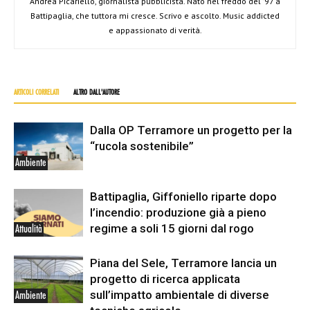
Andrea Picariello, giornalista pubblicista. Nato nel freddo del '97 a
Battipaglia, che tuttora mi cresce. Scrivo e ascolto. Music addicted
e appassionato di verità.
ARTICOLI CORRELATI
ALTRO DALL'AUTORE
Dalla OP Terramore un progetto per la
“rucola sostenibile”
Ambiente
Battipaglia, Giffoniello riparte dopo
l’incendio: produzione già a pieno
regime a soli 15 giorni dal rogo
Attualità
Piana del Sele, Terramore lancia un
progetto di ricerca applicata
sull’impatto ambientale di diverse
Ambiente