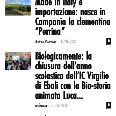
Made in Italy e
importazione: nasce in
Campania la clementina
“Perrina”
-
0
Andrea Picariello
11/01/2024
Biologicamente: la
chiusura dell’anno
scolastico dell’IC Virgilio
di Eboli con la Bio-storia
animata Luca...
-
0
redazione
01/06/2022