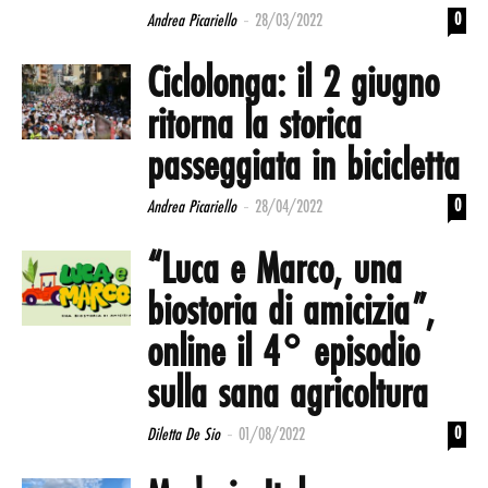
-
0
Andrea Picariello
28/03/2022
Ciclolonga: il 2 giugno
ritorna la storica
passeggiata in bicicletta
-
0
Andrea Picariello
28/04/2022
“Luca e Marco, una
biostoria di amicizia”,
online il 4° episodio
sulla sana agricoltura
-
0
Diletta De Sio
01/08/2022