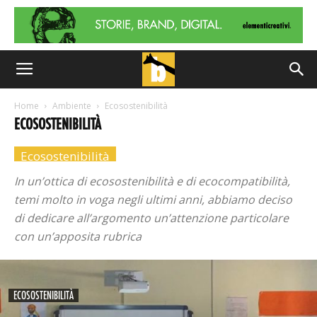
Home
Ambiente
Ecosostenibilità
ECOSOSTENIBILITÀ
Ecosostenibilità
In un’ottica di ecosostenibilità e di ecocompatibilità,
temi molto in voga negli ultimi anni, abbiamo deciso
di dedicare all’argomento un’attenzione particolare
con un’apposita rubrica
ECOSOSTENIBILITÀ