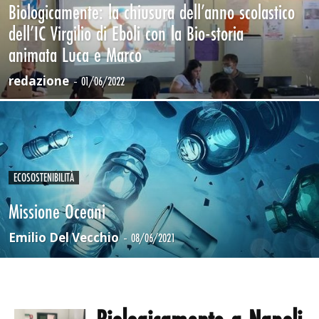
Biologicamente: la chiusura dell’anno scolastico
dell’IC Virgilio di Eboli con la Bio-storia
animata Luca e Marco
redazione
-
01/06/2022
ECOSOSTENIBILITÀ
Missione Oceani
Emilio Del Vecchio
-
08/06/2021