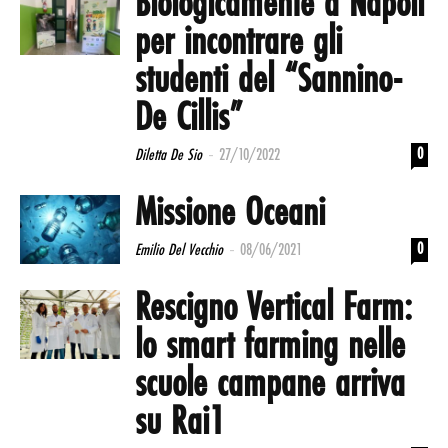
Biologicamente a Napoli
per incontrare gli
studenti del “Sannino-
De Cillis”
-
0
Diletta De Sio
27/10/2022
Missione Oceani
-
0
Emilio Del Vecchio
08/06/2021
Rescigno Vertical Farm:
lo smart farming nelle
scuole campane arriva
su Rai1