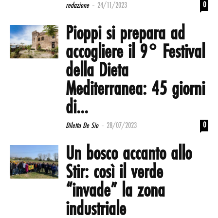
-
0
redazione
24/11/2023
Pioppi si prepara ad
accogliere il 9° Festival
della Dieta
Mediterranea: 45 giorni
di...
-
0
Diletta De Sio
28/07/2023
Un bosco accanto allo
Stir: così il verde
“invade” la zona
industriale