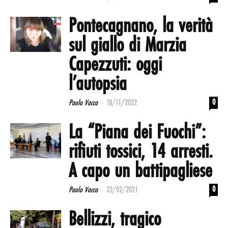
Pontecagnano, la verità
sul giallo di Marzia
Capezzuti: oggi
l’autopsia
-
0
Paolo Vacca
18/11/2022
La “Piana dei Fuochi”:
rifiuti tossici, 14 arresti.
A capo un battipagliese
-
0
Paolo Vacca
22/02/2021
Bellizzi, tragico