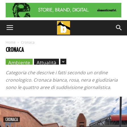
Home
Cronaca
CRONACA
Ambiente
Attualità
Categoria che descrive i fatti secondo un ordine
cronologico. Cronaca bianca, rosa, nera e giudiziaria
sono le quattro aree di suddivisione giornalistica.
CRONACA