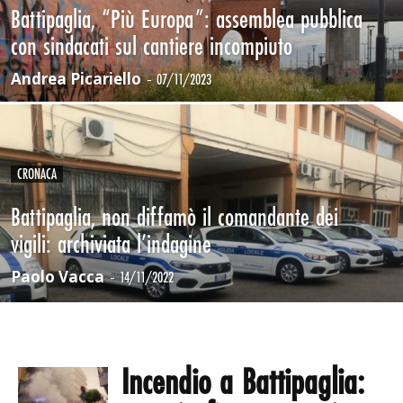
Battipaglia, “Più Europa”: assemblea pubblica
con sindacati sul cantiere incompiuto
Andrea Picariello
-
07/11/2023
CRONACA
Battipaglia, non diffamò il comandante dei
vigili: archiviata l’indagine
Paolo Vacca
-
14/11/2022
Incendio a Battipaglia: