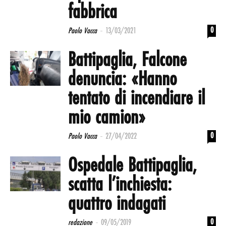
fabbrica
-
0
Paolo Vacca
13/03/2021
Battipaglia, Falcone
denuncia: «Hanno
tentato di incendiare il
mio camion»
-
0
Paolo Vacca
27/04/2022
Ospedale Battipaglia,
scatta l’inchiesta:
quattro indagati
-
0
redazione
09/05/2019