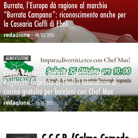
Burrata, l’Europa dà ragione al marchio
“Burrata Campana”: riconoscimento anche per
la Casearia Cioffi di Eboli
redazione
-
08/03/2026
ALIMENTAZIONE
Presso l’Azienda Agricola Sperimentale
Regionale Improsta di Eboli il laboratorio di
cucina gratuito per bambini con Chef Max
redazione
-
15/10/2025