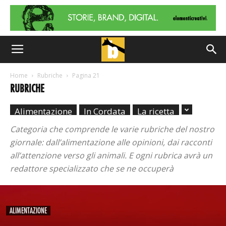
Home
Rubriche
Pagina 21
RUBRICHE
Alimentazione
In Cordata
La ricetta
Categoria che comprende le varie rubriche del nostro
giornale: dall’alimentazione alle opinioni, dai racconti
all’attenzione verso gli animali. E ogni rubrica avrà un
redattore specializzato che se ne occuperà
ALIMENTAZIONE