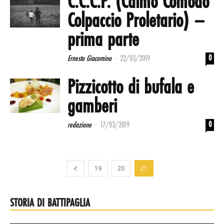
C.C.C.P. (Calmo Comodo
Colpaccio Proletario) –
prima parte
-
0
Ernesto Giacomino
22/03/2019
Pizzicotto di bufala e
gamberi
-
0
redazione
17/03/2019
19
20
21
STORIA DI BATTIPAGLIA