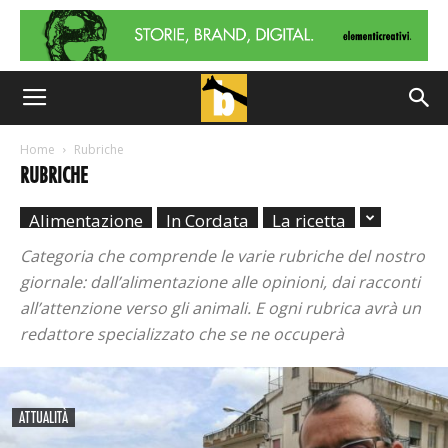
Home
Rubriche
RUBRICHE
Alimentazione
In Cordata
La ricetta
Categoria che comprende le varie rubriche del nostro
giornale: dall’alimentazione alle opinioni, dai racconti
all’attenzione verso gli animali. E ogni rubrica avrà un
redattore specializzato che se ne occuperà
ATTUALITÀ