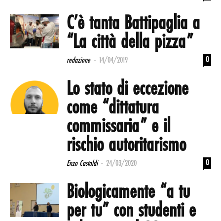
C’è tanta Battipaglia a
“La città della pizza”
-
0
redazione
14/04/2019
Lo stato di eccezione
come “dittatura
commissaria” e il
rischio autoritarismo
-
0
Enzo Castaldi
24/03/2020
Biologicamente “a tu
per tu” con studenti e