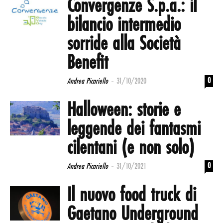
Convergenze S.p.a.: il
bilancio intermedio
sorride alla Società
Benefit
-
0
Andrea Picariello
31/10/2020
Halloween: storie e
leggende dei fantasmi
cilentani (e non solo)
-
0
Andrea Picariello
31/10/2021
Il nuovo food truck di
Gaetano Underground