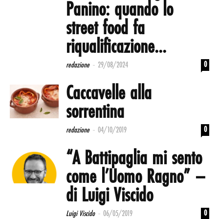
Panino: quando lo
street food fa
riqualificazione...
-
0
redazione
29/08/2024
Caccavelle alla
sorrentina
-
0
redazione
04/10/2019
“A Battipaglia mi sento
come l’Uomo Ragno” –
di Luigi Viscido
-
0
Luigi Viscido
06/05/2019