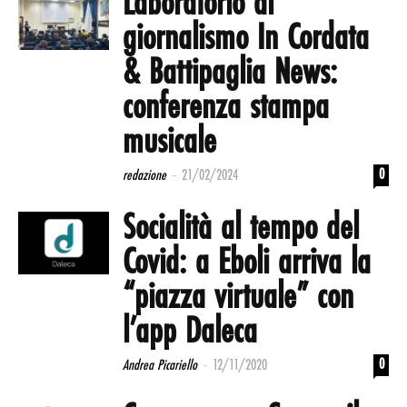
Laboratorio di
giornalismo In Cordata
& Battipaglia News:
conferenza stampa
musicale
-
0
redazione
21/02/2024
Socialità al tempo del
Covid: a Eboli arriva la
“piazza virtuale” con
l’app Daleca
-
0
Andrea Picariello
12/11/2020