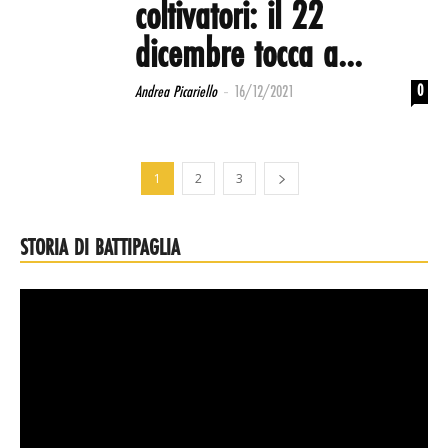
coltivatori: il 22
dicembre tocca a...
-
0
Andrea Picariello
16/12/2021
1
2
3
STORIA DI BATTIPAGLIA