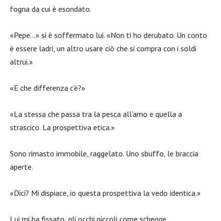
fogna da cui è esondato.
«Pepe…» si è soffermato lui. «Non ti ho derubato. Un conto
è essere ladri, un altro usare ciò che si compra con i soldi
altrui.»
«E che differenza c’è?»
«La stessa che passa tra la pesca all’amo e quella a
strascico. La prospettiva etica.»
Sono rimasto immobile, raggelato. Uno sbuffo, le braccia
aperte.
«Dici? Mi dispiace, io questa prospettiva la vedo identica.»
Lui mi ha fissato, gli occhi piccoli come schegge.