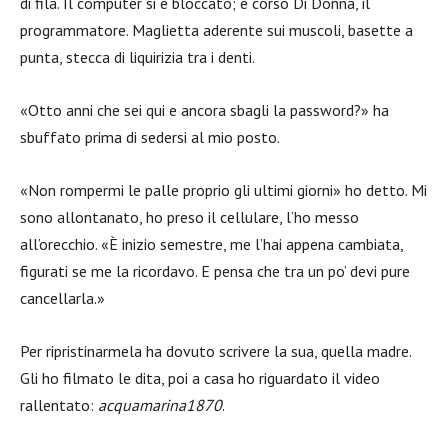
di fila. Il computer si è bloccato; è corso Di Donna, il
programmatore. Maglietta aderente sui muscoli, basette a
punta, stecca di liquirizia tra i denti.
«Otto anni che sei qui e ancora sbagli la password?» ha
sbuffato prima di sedersi al mio posto.
«Non rompermi le palle proprio gli ultimi giorni» ho detto. Mi
sono allontanato, ho preso il cellulare, l’ho messo
all’orecchio. «È inizio semestre, me l’hai appena cambiata,
figurati se me la ricordavo. E pensa che tra un po’ devi pure
cancellarla.»
Per ripristinarmela ha dovuto scrivere la sua, quella madre.
Gli ho filmato le dita, poi a casa ho riguardato il video
rallentato:
acquamarina1870
.