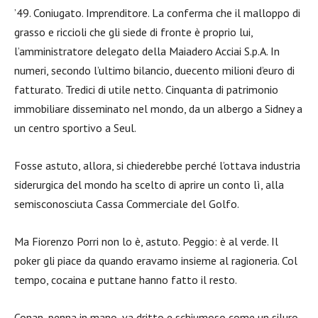
’49. Coniugato. Imprenditore. La conferma che il malloppo di
grasso e riccioli che gli siede di fronte è proprio lui,
l’amministratore delegato della Maiadero Acciai S.p.A. In
numeri, secondo l’ultimo bilancio, duecento milioni d’euro di
fatturato. Tredici di utile netto. Cinquanta di patrimonio
immobiliare disseminato nel mondo, da un albergo a Sidney a
un centro sportivo a Seul.
Fosse astuto, allora, si chiederebbe perché l’ottava industria
siderurgica del mondo ha scelto di aprire un conto lì, alla
semisconosciuta Cassa Commerciale del Golfo.
Ma Fiorenzo Porri non lo è, astuto. Peggio: è al verde. Il
poker gli piace da quando eravamo insieme al ragioneria. Col
tempo, cocaina e puttane hanno fatto il resto.
Conan, penna in mano, va dritto e schiumoso come un siluro.