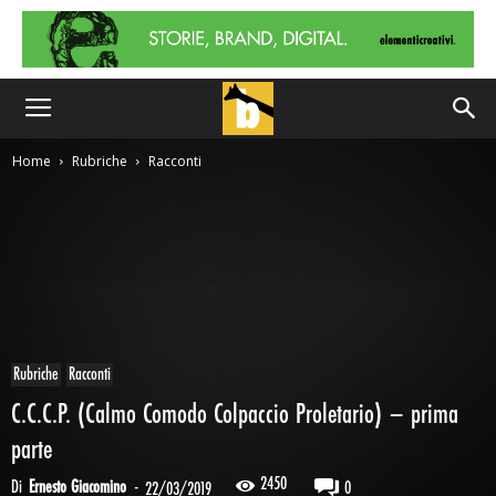
Home
Rubriche
Racconti
Rubriche
Racconti
C.C.C.P. (Calmo Comodo Colpaccio Proletario) – prima
parte
2450
Di
Ernesto Giacomino
-
0
22/03/2019