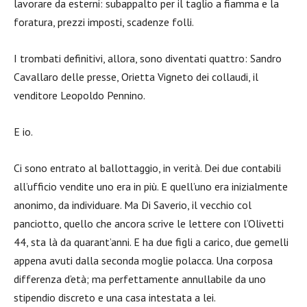
lavorare da esterni: subappalto per il taglio a fiamma e la
foratura, prezzi imposti, scadenze folli.
I trombati definitivi, allora, sono diventati quattro: Sandro
Cavallaro delle presse, Orietta Vigneto dei collaudi, il
venditore Leopoldo Pennino.
E io.
Ci sono entrato al ballottaggio, in verità. Dei due contabili
all’ufficio vendite uno era in più. E quell’uno era inizialmente
anonimo, da individuare. Ma Di Saverio, il vecchio col
panciotto, quello che ancora scrive le lettere con l’Olivetti
44, sta là da quarant’anni. E ha due figli a carico, due gemelli
appena avuti dalla seconda moglie polacca. Una corposa
differenza d’età; ma perfettamente annullabile da uno
stipendio discreto e una casa intestata a lei.