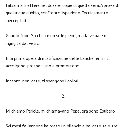
falsa ma mettere nel dossier copie di quella vera. A prova di
qualunque dubbio, confronto, ispezione. Tecnicamente
ineccepibili.
Guardo fuori. So che c’è un sole pieno, ma la visuale è
ingrigita dal vetro.
È la prima opera di mistificazione delle banche: entri, ti
accolgono, prospettano e promettono.
Intanto, non viste, ti spengono i colori.
2.
Mi chiamo Pericle, mi chiamavano Pepe, ora sono Esubero.
Sei mesi fa Iannone ha preso un bilancio e ha visto se oltre