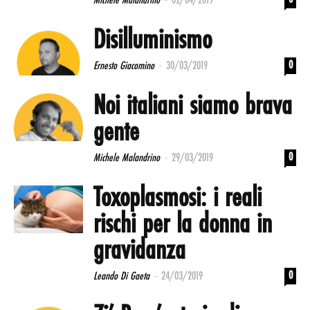
Michele Malandrino
02/04/2019
Disilluminismo
-
0
Ernesto Giacomino
30/03/2019
Noi italiani siamo brava
gente
-
0
Michele Malandrino
29/03/2019
Toxoplasmosi: i reali
rischi per la donna in
gravidanza
-
0
Leando Di Gaeta
24/03/2019