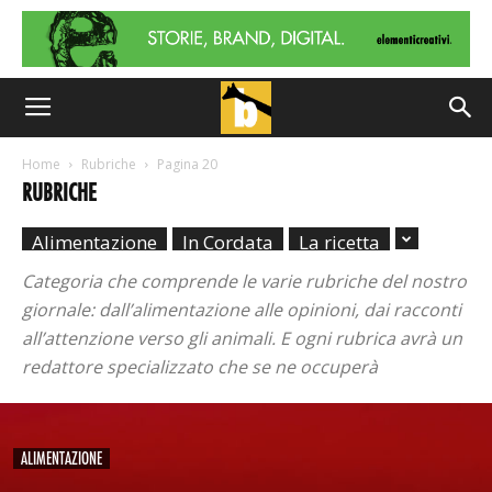
Home
Rubriche
Pagina 20
RUBRICHE
Alimentazione
In Cordata
La ricetta
Categoria che comprende le varie rubriche del nostro
giornale: dall’alimentazione alle opinioni, dai racconti
all’attenzione verso gli animali. E ogni rubrica avrà un
redattore specializzato che se ne occuperà
ALIMENTAZIONE