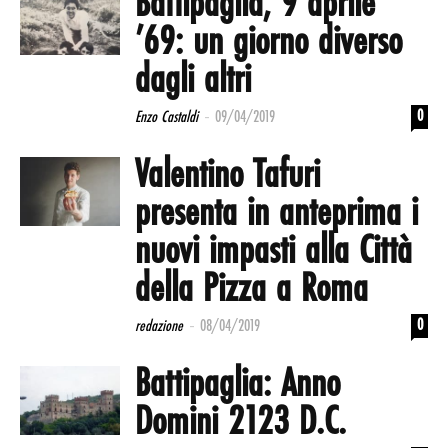
Battipaglia, 9 aprile
’69: un giorno diverso
dagli altri
-
0
Enzo Castaldi
09/04/2019
Valentino Tafuri
presenta in anteprima i
nuovi impasti alla Città
della Pizza a Roma
-
0
redazione
08/04/2019
Battipaglia: Anno
Domini 2123 D.C.