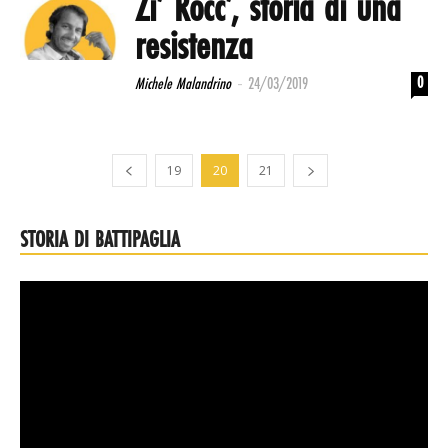
Zi’ Rocc’, storia di una
resistenza
-
0
Michele Malandrino
24/03/2019
19
20
21
STORIA DI BATTIPAGLIA