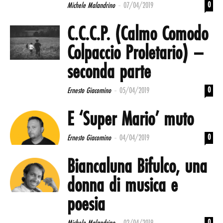
-
0
Michele Malandrino
07/04/2019
C.C.C.P. (Calmo Comodo
Colpaccio Proletario) –
seconda parte
-
0
Ernesto Giacomino
05/04/2019
E ‘Super Mario’ muto
-
0
Ernesto Giacomino
04/04/2019
Biancaluna Bifulco, una
donna di musica e
poesia
-
0