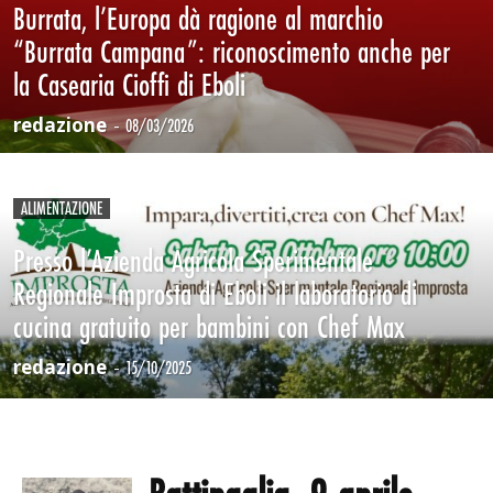
Burrata, l’Europa dà ragione al marchio
“Burrata Campana”: riconoscimento anche per
la Casearia Cioffi di Eboli
redazione
-
08/03/2026
ALIMENTAZIONE
Presso l’Azienda Agricola Sperimentale
Regionale Improsta di Eboli il laboratorio di
cucina gratuito per bambini con Chef Max
redazione
-
15/10/2025