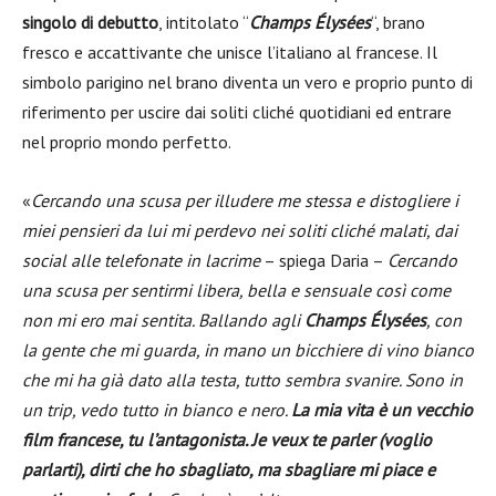
singolo di debutto
, intitolato “
Champs Élysées
“, brano
fresco e accattivante che unisce l’italiano al francese. Il
simbolo parigino nel brano diventa un vero e proprio punto di
riferimento per uscire dai soliti cliché quotidiani ed entrare
nel proprio mondo perfetto.
«
Cercando una scusa per illudere me stessa e distogliere i
miei pensieri da lui mi perdevo nei soliti cliché malati, dai
social alle telefonate in lacrime
– spiega Daria –
Cercando
una scusa per sentirmi libera, bella e sensuale così come
non mi ero mai sentita. Ballando agli
Champs Élysées
, con
la gente che mi guarda, in mano un bicchiere di vino bianco
che mi ha già dato alla testa, tutto sembra svanire. Sono in
un trip, vedo tutto in bianco e nero.
La mia vita è un vecchio
film francese, tu l’antagonista. Je veux te parler (voglio
parlarti), dirti che ho sbagliato, ma sbagliare mi piace e