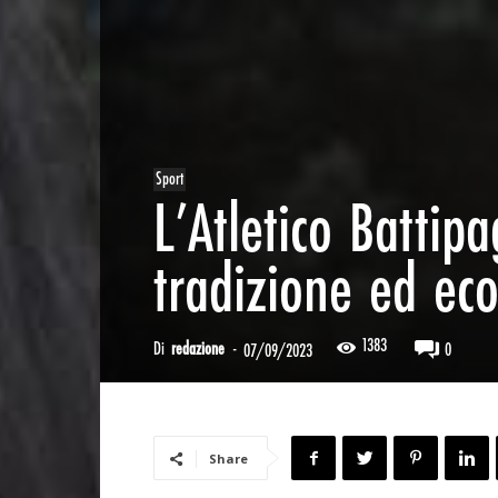
Sport
L’Atletico Battip
tradizione ed eco
1383
Di
redazione
-
0
07/09/2023
Share