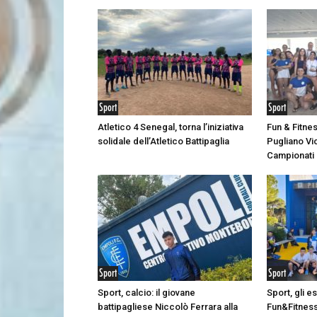
Sport
Sport
Atletico 4 Senegal, torna l’iniziativa
Fun & Fitne
solidale dell’Atletico Battipaglia
Pugliano Vic
Campionati I
Sport
Sport
Sport, calcio: il giovane
Sport, gli e
battipagliese Niccolò Ferrara alla
Fun&Fitness