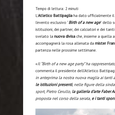
Tempo di lettura:
2
minuti
L’
Atletico Battipaglia
ha dato ufficialmente il
l’evento esclusivo “
Birth of a new age
” dello 
istituzioni, dei partner, dei calciatori e dei ta
svelato la
nuova divisa
che, insieme a quella a
accompagnerà la rosa allenata da
mister Fra
partenza nelle prossime settimane.
«
Il “Birth of a new age party” ha rappresentat
commenta il presidente dell’Atletico Battipagl
in anteprima la nostra nuova maglia ai tanti 
le istituzioni presenti
, nelle figure della sinda
sport, Pietro Cerullo,
la galleria d’arte Faber Ar
proposta nel corso della serata,
e i tanti sp