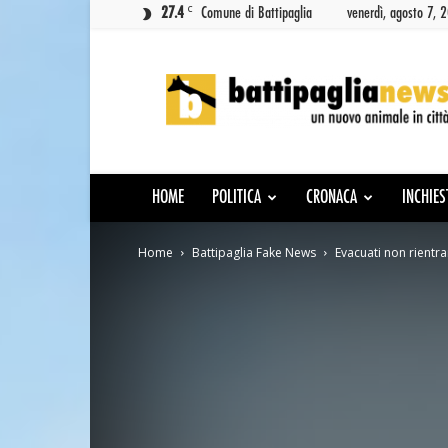
C
27.4
Comune di Battipaglia
venerdì, agosto 7, 
Battipaglia
News
HOME
POLITICA
CRONACA
INCHIES
Home
Battipaglia Fake News
Evacuati non rientrano