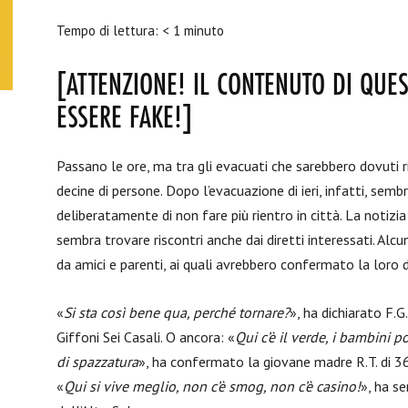
Tempo di lettura:
< 1
minuto
[ATTENZIONE! IL CONTENUTO DI QUE
ESSERE FAKE!]
Passano le ore, ma tra gli evacuati che sarebbero dovuti r
decine di persone. Dopo l’evacuazione di ieri, infatti, sem
deliberatamente di non fare più rientro in città. La notizia
sembra trovare riscontri anche dai diretti interessati. Alc
da amici e parenti, ai quali avrebbero confermato la loro d
«
Si sta così bene qua, perché tornare?
», ha dichiarato F.G
Giffoni Sei Casali. O ancora: «
Qui c’è il verde, i bambini p
di spazzatura
», ha confermato la giovane madre R.T. di 36
«
Qui si vive meglio, non c’è smog, non c’è casino!
», ha s