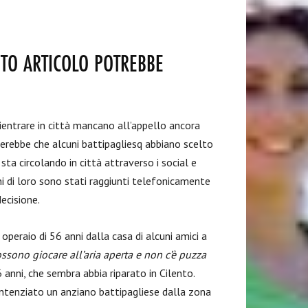
STO ARTICOLO POTREBBE
ientrare in città mancano all’appello ancora
brerebbe che alcuni battipagliesq abbiano scelto
 sta circolando in città attraverso i social e
uni di loro sono stati raggiunti telefonicamente
ecisione.
. operaio di 56 anni dalla casa di alcuni amici a
ossono giocare all’aria aperta e non c’è puzza
 anni, che sembra abbia riparato in Cilento.
entenziato un anziano battipagliese dalla zona