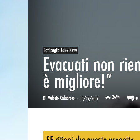
Battipaglia Fake News
Evacuati non rient
è migliore!”
2694
Di
Valerio Calabrese
-
0
10/09/2019