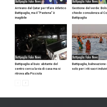
Battipaglia Fake News
Battipaglia Fake News
Arrivano dal Qatar per tifare Atletico
Gestione del verde: Bol
Battipaglia, ma il “Pastena” è
chiede consulenza al C
inagibile
Battipaglia
Battipaglia Fake News
Battipaglia Fake News
Battipaglia al buio: abitante del
Battipaglia, balneazione
centro cerca la via di casa ma si
solo per i riti sacri induist
ritrova alla Picciola