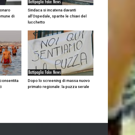
Battipaglia Fake News
sonaro
Sindaca si incatena davanti
omune di
all’Ospedale, sparite le chiavi del
lucchetto
Battipaglia Fake News
 consentita
Dopo lo screening di massa nuovo
i
primato regionale: la puzza serale