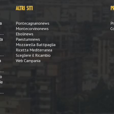
ALTRI SITI
P
Pontecagnanonews
Pr
a
Montecorvinonews
Co
Ebolinews
Paestumnews
ta
Mozzarella Battipaglia
Ricetta Mediterranea
Scegliere il Ricambio
Web Campania
a
vo
le