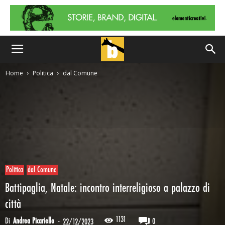
Home
Politica
dal Comune
Politica
dal Comune
Battipaglia, Natale: incontro interreligioso a palazzo di
città
1131
Di
Andrea Picariello
-
0
22/12/2023