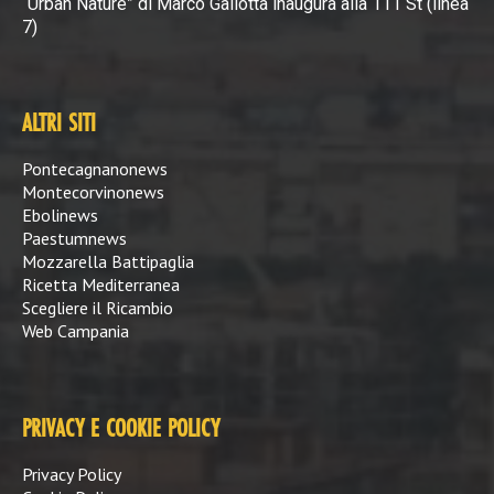
“Urban Nature” di Marco Gallotta inaugura alla 111 St (linea
7)
ALTRI SITI
Pontecagnanonews
Montecorvinonews
Ebolinews
Paestumnews
Mozzarella Battipaglia
Ricetta Mediterranea
Scegliere il Ricambio
Web Campania
PRIVACY E COOKIE POLICY
Privacy Policy