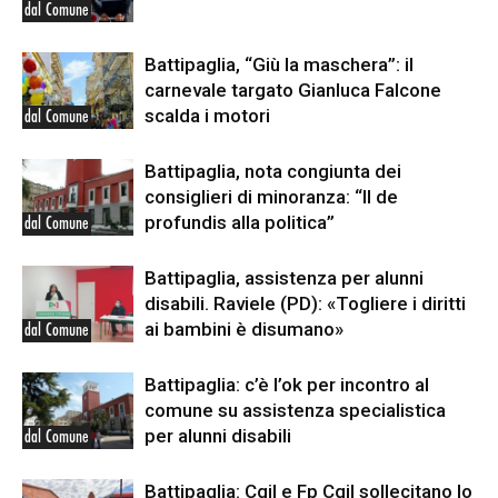
dal Comune
Battipaglia, “Giù la maschera”: il
carnevale targato Gianluca Falcone
scalda i motori
dal Comune
Battipaglia, nota congiunta dei
consiglieri di minoranza: “Il de
profundis alla politica”
dal Comune
Battipaglia, assistenza per alunni
disabili. Raviele (PD): «Togliere i diritti
ai bambini è disumano»
dal Comune
Battipaglia: c’è l’ok per incontro al
comune su assistenza specialistica
per alunni disabili
dal Comune
Battipaglia: Cgil e Fp Cgil sollecitano lo