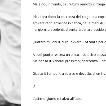
Ma a noi, in fondo, del futuro remoto ci frega
Mezz’ora dopo la partenza del cargo una copia 
arriverà regolarmente in banca, nelle mani di Fio
nei giorni precedenti, diventerà denaro liquido
Quattro milioni di euro; ovvero, l’ottanta per c
A quel punto resterà un unico, risolutivo passag
Malpensa di venerdì prossimo; ripartenza – defi
Giusto il tempo, tra sbarco e decollo, di un inv
9.
L’ultimo giorno mi alzo all’alba.