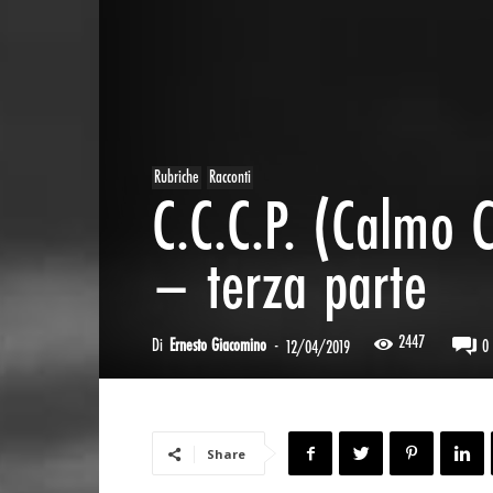
Rubriche
Racconti
C.C.C.P. (Calmo 
– terza parte
2447
Di
Ernesto Giacomino
-
0
12/04/2019
Share