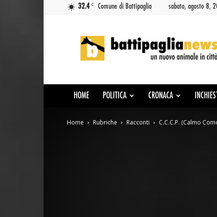
C
32.4
Comune di Battipaglia
sabato, agosto 8, 
Battipaglia
News
HOME
POLITICA
CRONACA
INCHIES
Home
Rubriche
Racconti
C.C.C.P. (Calmo Como