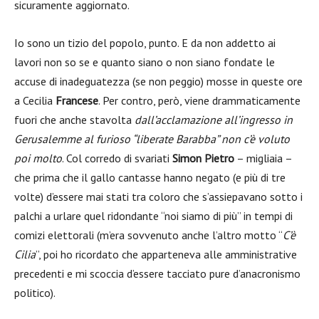
sicuramente aggiornato.
Io sono un tizio del popolo, punto. E da non addetto ai
lavori non so se e quanto siano o non siano fondate le
accuse di inadeguatezza (se non peggio) mosse in queste ore
a Cecilia
Francese
. Per contro, però, viene drammaticamente
fuori che anche stavolta
dall’acclamazione all’ingresso in
Gerusalemme al furioso “liberate Barabba” non c’è voluto
poi molto
. Col corredo di svariati
Simon Pietro
– migliaia –
che prima che il gallo cantasse hanno negato (e più di tre
volte) d’essere mai stati tra coloro che s’assiepavano sotto i
palchi a urlare quel ridondante “noi siamo di più” in tempi di
comizi elettorali (m’era sovvenuto anche l’altro motto “
C’è
Cilia
”, poi ho ricordato che apparteneva alle amministrative
precedenti e mi scoccia d’essere tacciato pure d’anacronismo
politico).