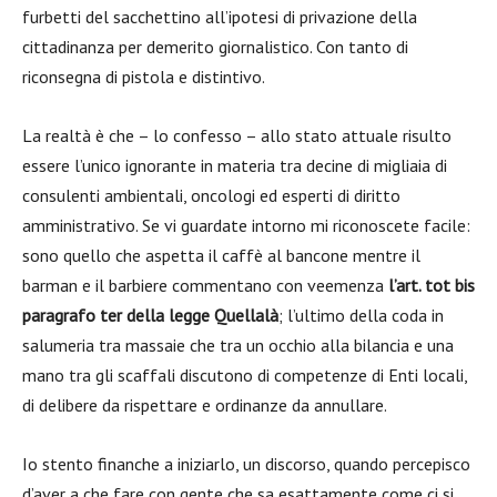
furbetti del sacchettino all’ipotesi di privazione della
cittadinanza per demerito giornalistico. Con tanto di
riconsegna di pistola e distintivo.
La realtà è che – lo confesso – allo stato attuale risulto
essere l’unico ignorante in materia tra decine di migliaia di
consulenti ambientali, oncologi ed esperti di diritto
amministrativo. Se vi guardate intorno mi riconoscete facile:
sono quello che aspetta il caffè al bancone mentre il
barman e il barbiere commentano con veemenza
l’art. tot bis
paragrafo ter della legge Quellalà
; l’ultimo della coda in
salumeria tra massaie che tra un occhio alla bilancia e una
mano tra gli scaffali discutono di competenze di Enti locali,
di delibere da rispettare e ordinanze da annullare.
Io stento finanche a iniziarlo, un discorso, quando percepisco
d’aver a che fare con gente che sa esattamente come ci si