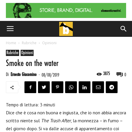
Home
Rubriche
Opinioni
Rubriche
Opinioni
Smoke on the water
3875
Di
Ernesto Giacomino
-
0
08/08/2019
Tempo di lettura:
3
minuti
Dice che è cosa non buona e ingiusta, che io non abbia ancora
scritto niente sul
The Trash After
, la monnezza – in fumo –
del giorno dopo. Si va dalle accuse di apparentamento coi