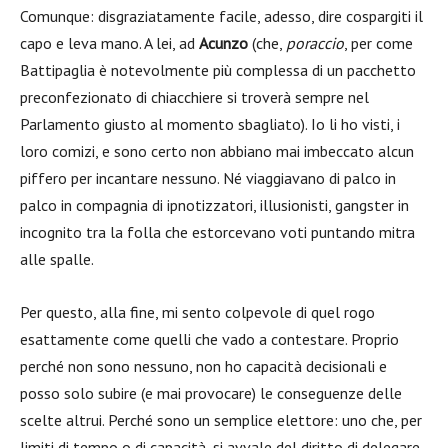
Comunque: disgraziatamente facile, adesso, dire cospargiti il
capo e leva mano. A lei, ad
Acunzo
(che,
poraccio
, per come
Battipaglia è notevolmente più complessa di un pacchetto
preconfezionato di chiacchiere si troverà sempre nel
Parlamento giusto al momento sbagliato). Io li ho visti, i
loro comizi, e sono certo non abbiano mai imbeccato alcun
piffero per incantare nessuno. Né viaggiavano di palco in
palco in compagnia di ipnotizzatori, illusionisti, gangster in
incognito tra la folla che estorcevano voti puntando mitra
alle spalle.
Per questo, alla fine, mi sento colpevole di quel rogo
esattamente come quelli che vado a contestare. Proprio
perché non sono nessuno, non ho capacità decisionali e
posso solo subire (e mai provocare) le conseguenze delle
scelte altrui. Perché sono un semplice elettore: uno che, per
limiti di tempo o di capacità, si avvale del diritto di delegare