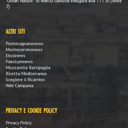
“Urban Nature” di Marco Gallotta inaugura alla 111 St (linea
7)
ALTRI SITI
Pontecagnanonews
Montecorvinonews
Ebolinews
Paestumnews
Mozzarella Battipaglia
Ricetta Mediterranea
Scegliere il Ricambio
Web Campania
PRIVACY E COOKIE POLICY
Privacy Policy