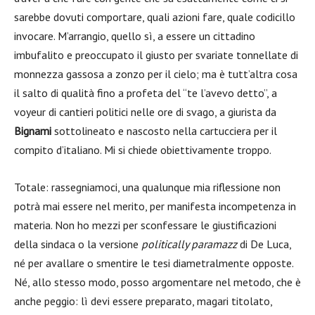
sarebbe dovuti comportare, quali azioni fare, quale codicillo
invocare. M’arrangio, quello sì, a essere un cittadino
imbufalito e preoccupato il giusto per svariate tonnellate di
monnezza gassosa a zonzo per il cielo; ma è tutt’altra cosa
il salto di qualità fino a profeta del “te l’avevo detto”, a
voyeur di cantieri politici nelle ore di svago, a giurista da
Bignami
sottolineato e nascosto nella cartucciera per il
compito d’italiano. Mi si chiede obiettivamente troppo.
Totale: rassegniamoci, una qualunque mia riflessione non
potrà mai essere nel merito, per manifesta incompetenza in
materia. Non ho mezzi per sconfessare le giustificazioni
della sindaca o la versione
politically paramazz
di De Luca,
né per avallare o smentire le tesi diametralmente opposte.
Né, allo stesso modo, posso argomentare nel metodo, che è
anche peggio: lì devi essere preparato, magari titolato,