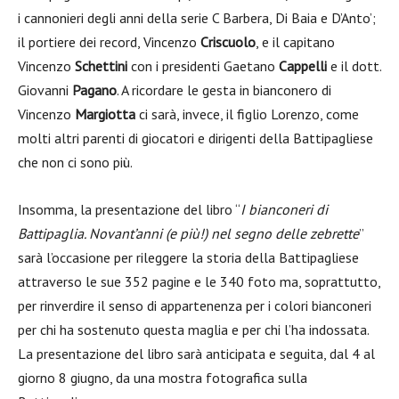
i cannonieri degli anni della serie C Barbera, Di Baia e D’Anto’;
il portiere dei record, Vincenzo
Criscuolo
, e il capitano
Vincenzo
Schettini
con i presidenti Gaetano
Cappelli
e il dott.
Giovanni
Pagano
. A ricordare le gesta in bianconero di
Vincenzo
Margiotta
ci sarà, invece, il figlio Lorenzo, come
molti altri parenti di giocatori e dirigenti della Battipagliese
che non ci sono più.
Insomma, la presentazione del libro “
I bianconeri di
Battipaglia. Novant’anni (e più!) nel segno delle zebrette
”
sarà l’occasione per rileggere la storia della Battipagliese
attraverso le sue 352 pagine e le 340 foto ma, soprattutto,
per rinverdire il senso di appartenenza per i colori bianconeri
per chi ha sostenuto questa maglia e per chi l’ha indossata.
La presentazione del libro sarà anticipata e seguita, dal 4 al
giorno 8 giugno, da una mostra fotografica sulla