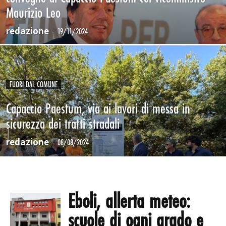
Maurizio Leo
redazione
-
19/11/2024
FUORI DAL COMUNE
Capaccio Paestum, via ai lavori di messa in
sicurezza dei tratti stradali
redazione
-
08/08/2024
Eboli, allerta meteo:
scuole di ogni grado e