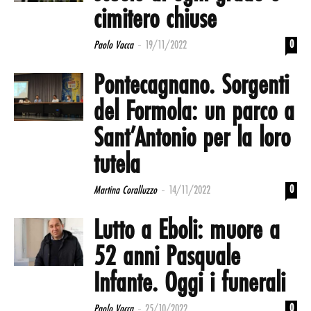
cimitero chiuse
-
0
Paolo Vacca
19/11/2022
Pontecagnano. Sorgenti
del Formola: un parco a
Sant’Antonio per la loro
tutela
-
0
Martina Coralluzzo
14/11/2022
Lutto a Eboli: muore a
52 anni Pasquale
Infante. Oggi i funerali
-
0
Paolo Vacca
25/10/2022