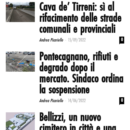
Cava de’ Tirreni: sì al
rifacimento delle strade
comunali e provinciali
-
0
Andrea Picariello
15/09/2022
Pontecagnano, rifiuti e
degrado dopo il
mercato. Sindaco ordina
la sospensione
-
0
Andrea Picariello
14/06/2022
Bellizzi, un nuovo
cimitero in città e una