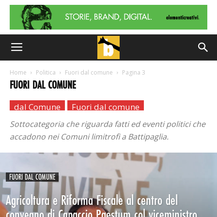
Home
Politica
Fuori dal comune
Pagina 3
FUORI DAL COMUNE
dal Comune
Fuori dal comune
Sottocategoria che riguarda fatti ed eventi politici che
accadono nei Comuni limitrofi a Battipaglia.
FUORI DAL COMUNE
Agricoltura e Riforma Fiscale al centro del
convegno di Capaccio Paestum col viceministro