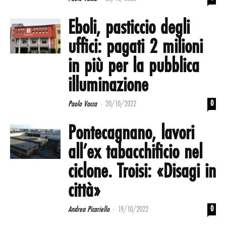
Eboli, pasticcio degli
uffici: pagati 2 milioni
in più per la pubblica
illuminazione
-
0
Paolo Vacca
20/10/2022
Pontecagnano, lavori
all’ex tabacchificio nel
ciclone. Troisi: «Disagi in
città»
-
0
Andrea Picariello
19/10/2022