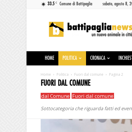
C
33.5
Comune di Battipaglia
sabato, agosto 8, 
Battipaglia
News
HOME
POLITICA
CRONACA
INCHIES
Home
Politica
Fuori dal comune
Pagina 2
FUORI DAL COMUNE
dal Comune
Fuori dal comune
Sottocategoria che riguarda fatti ed event