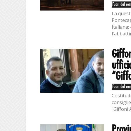
Fuori dal co
La quest
Pontecag
Italiana
l'abbatt
Giffo
uffic
“Giff
Fuori dal co
Costituit
consigli
"Giffoni 
Provi