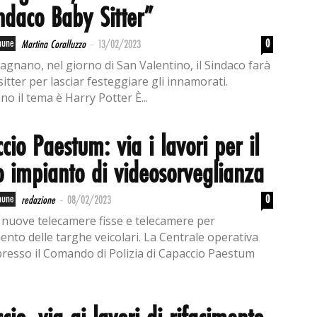
indaco Baby Sitter”
-
mune
0
Martina Coralluzzo
13/02/2023
agnano, nel giorno di San Valentino, il Sindaco farà
itter per lasciar festeggiare gli innamorati.
o il tema è Harry Potter È...
cio Paestum: via i lavori per il
 impianto di videosorveglianza
-
mune
0
redazione
08/02/2023
o nuove telecamere fisse e telecamere per
mento delle targhe veicolari. La Centrale operativa
presso il Comando di Polizia di Capaccio Paestum