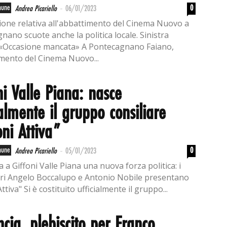
-
mune
0
Andrea Picariello
06/01/2023
ione relativa all'abbattimento del Cinema Nuovo a
nano scuote anche la politica locale. Sinistra
: «Occasione mancata» A Pontecagnano Faiano,
imento del Cinema Nuovo...
ni Valle Piana: nasce
ialmente il gruppo consiliare
oni Attiva”
-
mune
0
Andrea Picariello
05/01/2023
a a Giffoni Valle Piana una nuova forza politica: i
eri Angelo Boccalupo e Antonio Nobile presentano
Attiva" Si è costituito ufficialmente il gruppo...
ncia, plebiscito per Franco