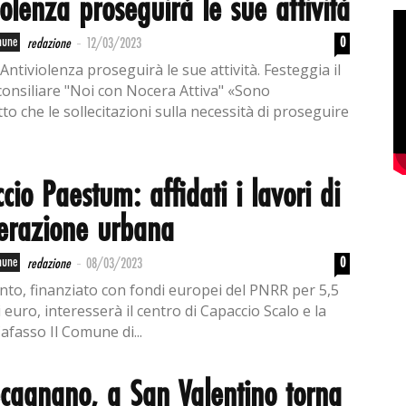
iolenza proseguirà le sue attività
-
mune
0
redazione
12/03/2023
 Antiviolenza proseguirà le sue attività. Festeggia il
onsiliare "Noi con Nocera Attiva" «Sono
to che le sollecitazioni sulla necessità di proseguire
cio Paestum: affidati i lavori di
erazione urbana
-
mune
0
redazione
08/03/2023
ento, finanziato con fondi europei del PNRR per 5,5
i euro, interesserà il centro di Capaccio Scalo e la
Cafasso Il Comune di...
cagnano, a San Valentino torna