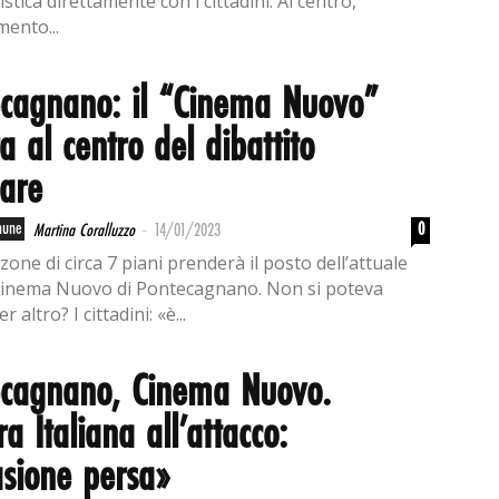
istica direttamente con i cittadini. Al centro,
mento...
cagnano: il “Cinema Nuovo”
a al centro del dibattito
are
-
mune
0
Martina Coralluzzo
14/01/2023
one di circa 7 piani prenderà il posto dell’attuale
Cinema Nuovo di Pontecagnano. Non si poteva
 altro? I cittadini: «è...
ecagnano, Cinema Nuovo.
ra Italiana all’attacco:
sione persa»