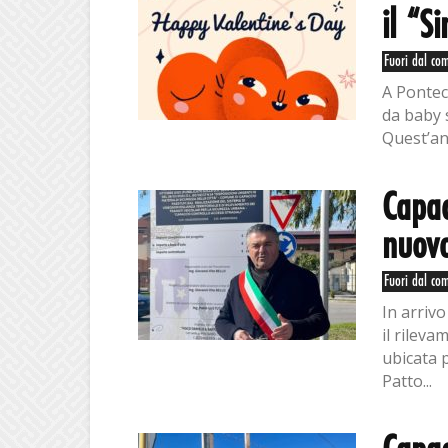
il “S
Fuori dal co
A Pontec
da baby s
Quest’ann
Capac
nuovo
Fuori dal co
In arriv
il rileva
ubicata 
Patto...