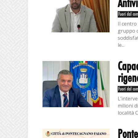
Antiv
Fuori dal co
Il centro
gruppo c
soddisfat
le...
Capac
rigen
Fuori dal co
L’interv
milioni d
località 
Ponte