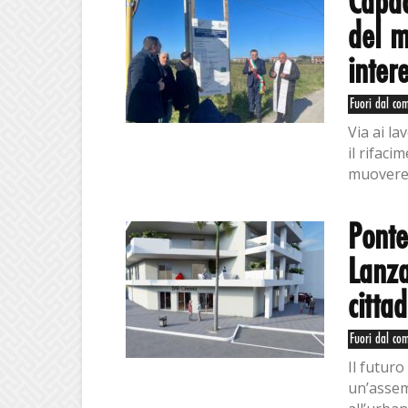
Capac
del m
intere
Fuori dal co
Via ai la
il rifaci
muovere c
Pont
Lanza
cittad
Fuori dal co
Il futur
un’assem