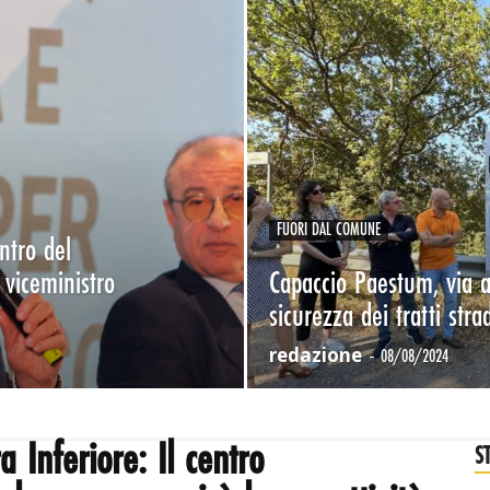
FUORI DAL COMUNE
ntro del
viceministro
Capaccio Paestum, via a
sicurezza dei tratti strad
redazione
-
08/08/2024
a Inferiore: Il centro
S