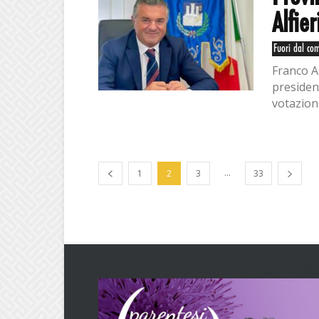
Alfie
Fuori dal co
Franco Al
president
votazioni
...
1
2
3
33