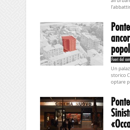
all’urban
l’abbatti
Ponte
ancor
popol
Fuori dal co
Un palazz
storico 
optare per
Pont
Sinist
«Occa