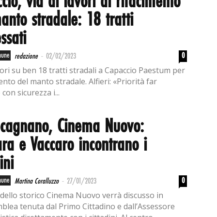
cio, via ai lavori di rifacimento
anto stradale: 18 tratti
ssati
-
mune
0
redazione
02/02/2023
vori su ben 18 tratti stradali a Capaccio Paestum per
mento del manto stradale. Alfieri: «Priorità far
on sicurezza i...
ecagnano, Cinema Nuovo:
ra e Vaccaro incontrano i
ini
-
mune
0
Martina Coralluzzo
27/01/2023
o dello storico Cinema Nuovo verrà discusso in
blea tenuta dal Primo Cittadino e dall’Assessore