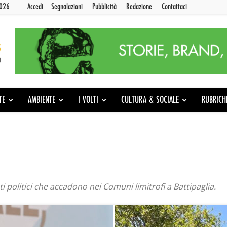
2026
Accedi
Segnalazioni
Pubblicità
Redazione
Contattaci
TE
AMBIENTE
I VOLTI
CULTURA & SOCIALE
RUBRICH
i politici che accadono nei Comuni limitrofi a Battipaglia.