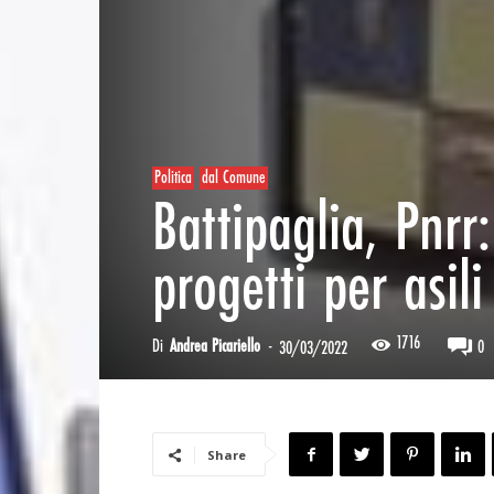
Politica
dal Comune
Battipaglia, Pnrr
progetti per asili
1716
Di
Andrea Picariello
-
0
30/03/2022
Share