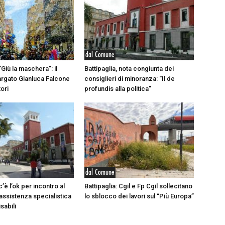
dal Comune
“Giù la maschera”: il
Battipaglia, nota congiunta dei
argato Gianluca Falcone
consiglieri di minoranza: “Il de
ori
profundis alla politica”
dal Comune
c’è l’ok per incontro al
Battipaglia: Cgil e Fp Cgil sollecitano
ssistenza specialistica
lo sblocco dei lavori sul “Più Europa”
sabili