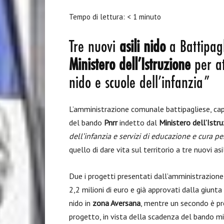
Tempo di lettura:
< 1
minuto
Tre nuovi
asili nido
a Battipagl
Ministero dell’Istruzione
per at
nido e scuole dell’infanzia”
L’amministrazione comunale battipagliese, cap
del bando
Pnrr
indetto dal
Ministero dell’Istr
dell’infanzia e servizi di educazione e cura pe
quello di dare vita sul territorio a tre nuovi asil
Due i progetti presentati dall’amministrazion
2,2 milioni di euro e già approvati dalla giunt
nido in
zona Aversana
, mentre un secondo è pr
progetto, in vista della scadenza del bando mi