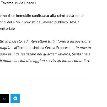
e Taverna
, in via Bosco I.
terno di un
immobile confiscato alla criminalità
per un
 fondi del PNRR previsti dall’avviso pubblico “M5C3
ritoriale.
 in passato, ad intercettare tutti i fondi a disposizione
ipaglia
– afferma la sindaca Cecilia Francese –
. In questo
nuovi asili da realizzare nei quartieri Taverna, Sant’Anna e
 dotare la città di maggiori servizi all’intera comunità
».