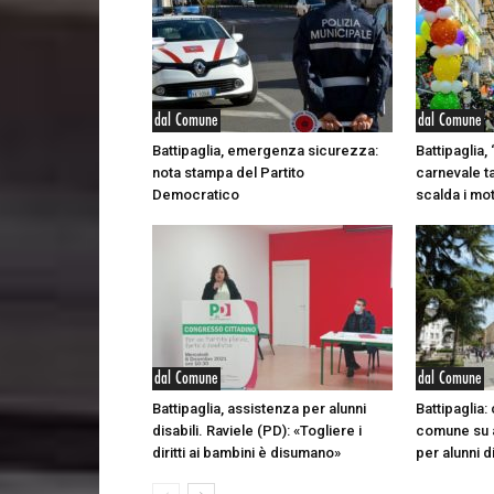
dal Comune
dal Comune
Battipaglia, emergenza sicurezza:
Battipaglia, 
nota stampa del Partito
carnevale t
Democratico
scalda i mot
dal Comune
dal Comune
Battipaglia, assistenza per alunni
Battipaglia: 
disabili. Raviele (PD): «Togliere i
comune su a
diritti ai bambini è disumano»
per alunni di