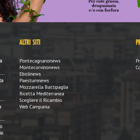
ALTRI SITI
P
Pontecagnanonews
Pr
a
Montecorvinonews
Co
Ebolinews
Paestumnews
ta
Mozzarella Battipaglia
Ricetta Mediterranea
Scegliere il Ricambio
Web Campania
a
vo
le