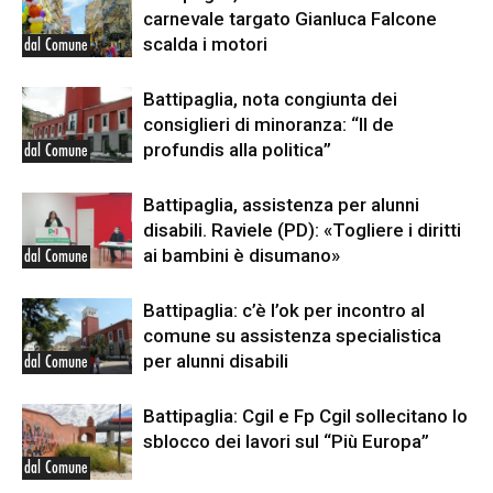
carnevale targato Gianluca Falcone
scalda i motori
dal Comune
Battipaglia, nota congiunta dei
consiglieri di minoranza: “Il de
profundis alla politica”
dal Comune
Battipaglia, assistenza per alunni
disabili. Raviele (PD): «Togliere i diritti
ai bambini è disumano»
dal Comune
Battipaglia: c’è l’ok per incontro al
comune su assistenza specialistica
per alunni disabili
dal Comune
Battipaglia: Cgil e Fp Cgil sollecitano lo
sblocco dei lavori sul “Più Europa”
dal Comune