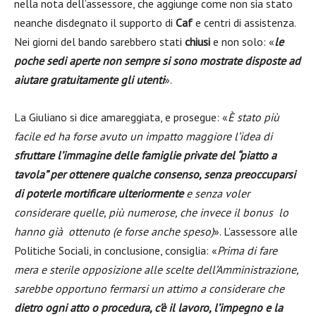
nella nota dell’assessore, che aggiunge come non sia stato
neanche disdegnato il supporto di
Caf
e centri di assistenza.
Nei giorni del bando sarebbero stati
chiusi
e non solo: «
le
poche sedi aperte non sempre si sono mostrate disposte ad
aiutare gratuitamente gli utenti
».
La Giuliano si dice amareggiata, e prosegue: «
È stato più
facile ed ha forse avuto un impatto maggiore l’idea di
sfruttare l’immagine delle famiglie private del “piatto a
tavola” per ottenere qualche consenso, senza preoccuparsi
di poterle mortificare ulteriormente
e senza voler
considerare quelle, più numerose, che invece il bonus lo
hanno già ottenuto (e forse anche speso)
». L’assessore alle
Politiche Sociali, in conclusione, consiglia: «
Prima di fare
mera e sterile opposizione alle scelte dell’Amministrazione,
sarebbe opportuno fermarsi un attimo a considerare che
dietro ogni atto o procedura, c’è il lavoro, l’impegno e la