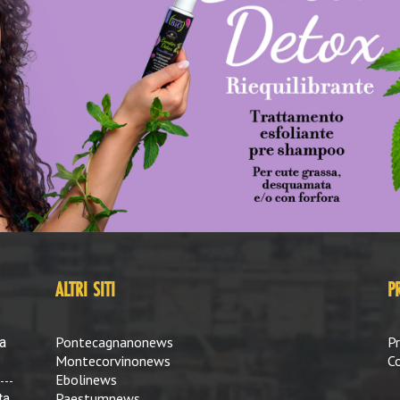
ALTRI SITI
P
Pontecagnanonews
Pr
a
Montecorvinonews
Co
Ebolinews
Paestumnews
ta