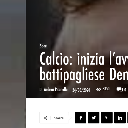
Sport
Calcio: inizia l’a
battipagliese De
3850
Di
Andrea Picariello
-
0
24/08/2020
Share