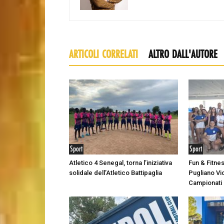
ARTICOLI CORRELATI
ALTRO DALL'AUTORE
Sport
Sport
Atletico 4 Senegal, torna l’iniziativa
Fun & Fitne
solidale dell’Atletico Battipaglia
Pugliano Vic
Campionati I