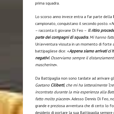
prima squadra.
Lo scorso anno invece entra a far parte della
campionato, conquistano il secondo posto. «
N
– racconta il giovane Di Feo –
Il ritiro proce
parte dei compagni di squadra
. Mi hanno fatt
Un’avventura vissuta in un momento di forte a
battipagliese dice: «
Appena siamo arrivati ci h
negativi
. Osserviamo sempre il distanziament
mascherine
».
Da Battipaglia non sono tardate ad arrivare gli
Gaetano
Ciliberti
, che mi ha letteralmente “cr
incontrato durante la mia esperienza alla Bat
fatto molto piacere
». Adesso Dennis Di Feo, no
grande e preziosa avventura che di certo lo fo
desiderio di portare la sua Battipaglia sempre p