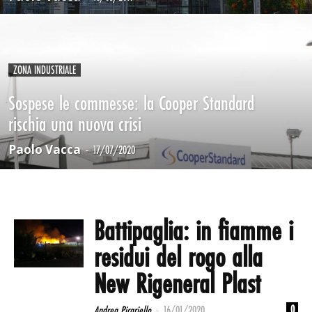
ZONA INDUSTRIALE
Sospese le commesse: la Cooper Standard
rischia una nuova crisi
Paolo Vacca
-
17/07/2020
Battipaglia: in fiamme i
residui del rogo alla
New Rigeneral Plast
-
0
Andrea Picariello
16/01/2020