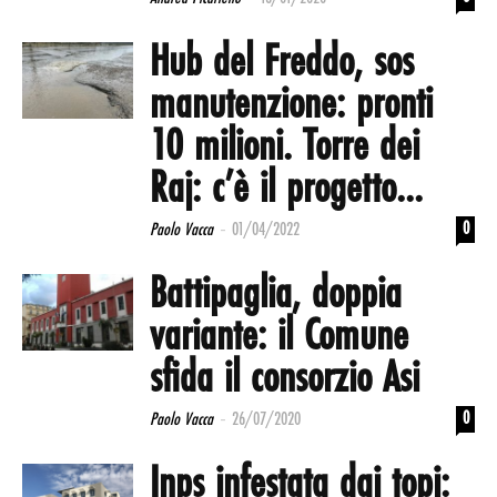
Hub del Freddo, sos
manutenzione: pronti
10 milioni. Torre dei
Raj: c’è il progetto...
-
0
Paolo Vacca
01/04/2022
Battipaglia, doppia
variante: il Comune
sfida il consorzio Asi
-
0
Paolo Vacca
26/07/2020
Inps infestata dai topi: