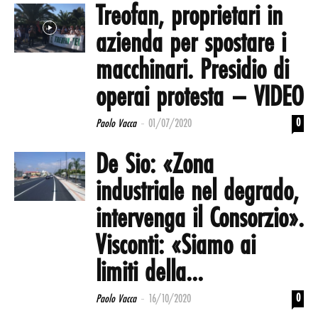
Treofan, proprietari in
azienda per spostare i
macchinari. Presidio di
operai protesta – VIDEO
-
0
Paolo Vacca
01/07/2020
De Sio: «Zona
industriale nel degrado,
intervenga il Consorzio».
Visconti: «Siamo ai
limiti della...
-
0
Paolo Vacca
16/10/2020