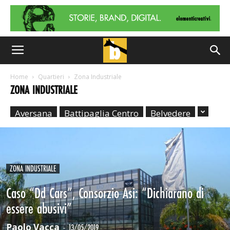
Home
Quartieri
Zona Industriale
ZONA INDUSTRIALE
Aversana
Battipaglia Centro
Belvedere
ZONA INDUSTRIALE
Caso “Dd Cars”, Consorzio Asi: “Dichiarano di
essere abusivi”
Paolo Vacca
-
13/05/2019