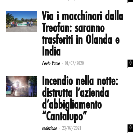
Via i macchinari dalla
Treofan: saranno
trasferiti in Olanda e
India
-
0
Paolo Vacca
01/07/2020
Incendio nella notte:
distrutta l’azienda
d’abbigliamento
“Cantalupo”
-
0
redazione
23/07/2021