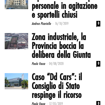
personale in agitazione
e sportelli chiusi
-
0
Andrea Picariello
16/10/2019
Zona industriale, la
Provincia boccia la
delibera della Giunta
-
0
Paolo Vacca
04/08/2020
Caso “Dd Cars”: il
Consiglio di Stato
respinge il ricorso
-
0
Paolo Vacca
17/05/2019