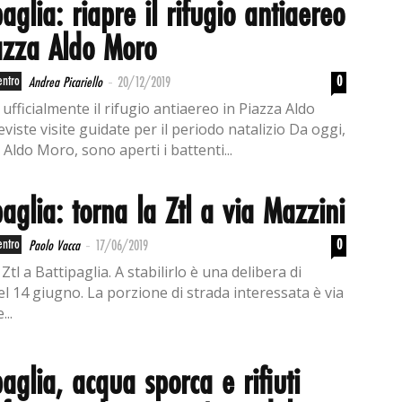
paglia: riapre il rifugio antiaereo
azza Aldo Moro
-
entro
0
Andrea Picariello
20/12/2019
ufficialmente il rifugio antiaereo in Piazza Aldo
iste visite guidate per il periodo natalizio Da oggi,
 Aldo Moro, sono aperti i battenti...
paglia: torna la Ztl a via Mazzini
-
entro
0
Paolo Vacca
17/06/2019
Ztl a Battipaglia. A stabilirlo è una delibera di
el 14 giugno. La porzione di strada interessata è via
...
paglia, acqua sporca e rifiuti