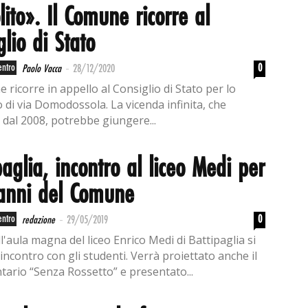
ito». Il Comune ricorre al
glio di Stato
-
entro
0
Paolo Vacca
28/12/2020
 ricorre in appello al Consiglio di Stato per lo
 di via Domodossola. La vicenda infinita, che
 dal 2008, potrebbe giungere...
paglia, incontro al liceo Medi per
anni del Comune
-
entro
0
redazione
29/05/2019
l'aula magna del liceo Enrico Medi di Battipaglia si
incontro con gli studenti. Verrà proiettato anche il
ario “Senza Rossetto” e presentato...