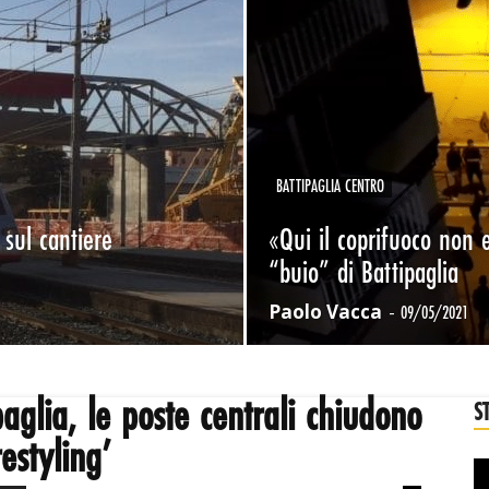
BATTIPAGLIA CENTRO
 sul cantiere
«Qui il coprifuoco non e
“buio” di Battipaglia
Paolo Vacca
-
09/05/2021
paglia, le poste centrali chiudono
S
restyling’