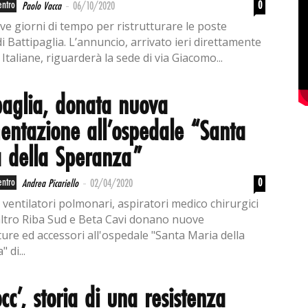
-
entro
0
Paolo Vacca
06/10/2020
ve giorni di tempo per ristrutturare le poste
di Battipaglia. L’annuncio, arrivato ieri direttamente
Italiane, riguarderà la sede di via Giacomo...
paglia, donata nuova
entazione all’ospedale “Santa
 della Speranza”
-
entro
0
Andrea Picariello
02/04/2020
 ventilatori polmonari, aspiratori medico chirurgici
altro Riba Sud e Beta Cavi donano nuove
ture ed accessori all'ospedale "Santa Maria della
 di...
occ’, storia di una resistenza