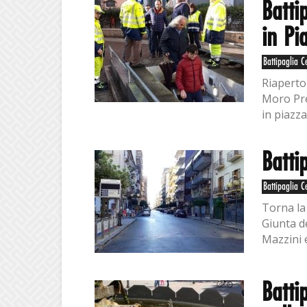
Batti
in Pi
Battipaglia C
Riaperto 
Moro Prev
in piazza
Batti
Battipaglia C
Torna la 
Giunta d
Mazzini e
Batti