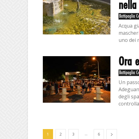
nella
Battipaglia C
Acqua gia
mascheri
uno dei 
Ora e
Battipaglia C
Un passo
Adeguand
degli sp
controlla
...
1
2
3
6