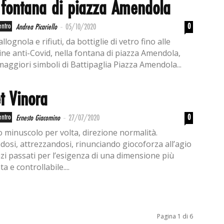
 fontana di piazza Amendola
-
entro
0
Andrea Picariello
05/10/2020
llognola e rifiuti, da bottiglie di vetro fino alle
ne anti-Covid, nella fontana di piazza Amendola,
maggiori simboli di Battipaglia Piazza Amendola...
t Vinora
-
entro
0
Ernesto Giacomino
27/07/2020
 minuscolo per volta, direzione normalità.
osi, attrezzandosi, rinunciando giocoforza all’agio
azi passati per l’esigenza di una dimensione più
ta e controllabile....
Pagina 1 di 6