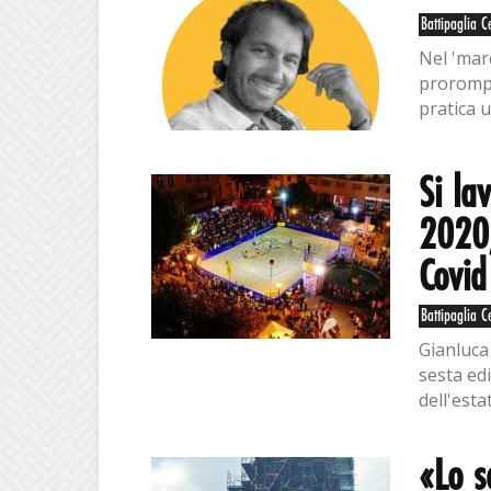
Battipaglia C
Nel 'mar
prorompe
pratica u
Si la
2020,
Covid
Battipaglia C
Gianluca 
sesta edi
dell'estat
«Lo s