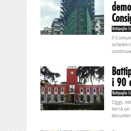
demol
Consi
Battipaglia C
Il Comune
scheletro
continua
Batti
i 90 
Battipaglia C
Oggi, nel
terrà un 
document