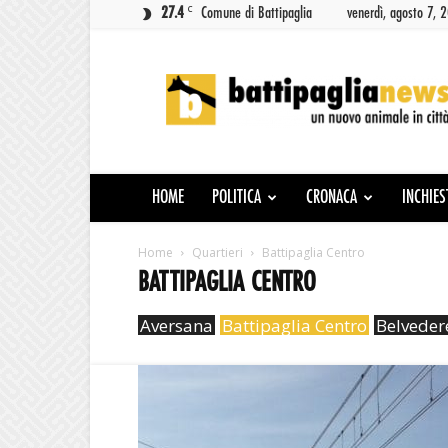
C
27.4
Comune di Battipaglia
venerdì, agosto 7, 
Battipaglia
News
HOME
POLITICA
CRONACA
INCHIES
Home
Quartieri
Battipaglia Centro
BATTIPAGLIA CENTRO
Aversana
Battipaglia Centro
Belveder