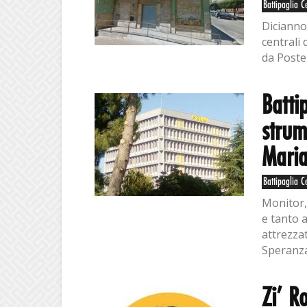
Battipaglia C
Dicianno
centrali 
da Poste 
Batti
strum
Maria
Battipaglia C
Monitor,
e tanto 
attrezza
Speranza"
Zi’ R