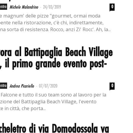
-
entro
0
Michele Malandrino
24/03/2019
e magnum' delle pizze "gourmet, ormai moda
nte nella ristorazione, c'è chi, indirettamente,
na sorta di resistenza. Rocco, anzi Zi' Rocc'. Ah, la...
vora al Battipaglia Beach Village
 il primo grande evento post-
-
entro
0
Andrea Picariello
07/07/2020
Falcone e tutto il suo team sono al lavoro per la
zione del Battipaglia Beach Village, l'evento
e in città, che porta...
cheletro di via Domodossola va