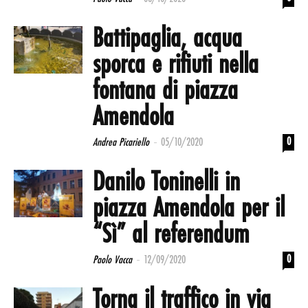
Battipaglia, acqua
sporca e rifiuti nella
fontana di piazza
Amendola
-
0
Andrea Picariello
05/10/2020
Danilo Toninelli in
piazza Amendola per il
“Sì” al referendum
-
0
Paolo Vacca
12/09/2020
Torna il traffico in via