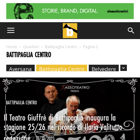
Home
Quartieri
Battipaglia Centro
Pagina 2
BATTIPAGLIA CENTRO
Aversana
Battipaglia Centro
Belvedere
BATTIPAGLIA CENTRO
Il Teatro Giuffrè di Battipaglia inaugura la
stagione 25/26 nel ricordo di Ilaria Valitutto
redazione
-
10/10/2025