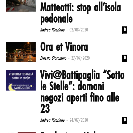
Matteotti: stop all’isola
pedonale
-
0
Andrea Picariello
02/08/2020
Ora et Vinora
-
0
Ernesto Giacomino
27/07/2020
Vivi@Battipaglia “Sotto
le Stelle”: domani
negozi aperti fino alle
23
-
0
Andrea Picariello
24/07/2020