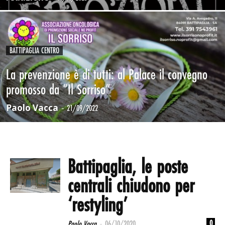
BATTIPAGLIA CENTRO
La prevenzione è di tutti: al Palace il convegno
promosso da “Il Sorriso”
Paolo Vacca
-
21/09/2022
Battipaglia, le poste
centrali chiudono per
‘restyling’
-
0
Paolo Vacca
06/10/2020