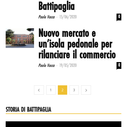
Battipaglia
-
0
Paolo Vacca
15/06/2020
Nuovo mercato e
un’isola pedonale per
rilanciare il commercio
-
0
Paolo Vacca
19/05/2020
1
2
3
STORIA DI BATTIPAGLIA