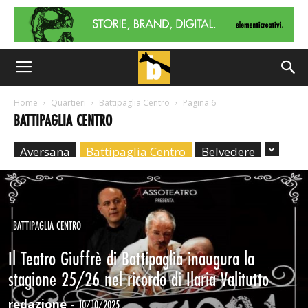
Home
Quartieri
Battipaglia Centro
Pagina 6
BATTIPAGLIA CENTRO
Aversana
Battipaglia Centro
Belvedere
BATTIPAGLIA CENTRO
Il Teatro Giuffrè di Battipaglia inaugura la
stagione 25/26 nel ricordo di Ilaria Valitutto
redazione
-
10/10/2025