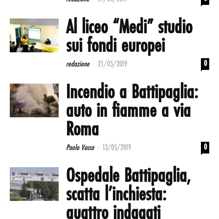
Al liceo “Medi” studio
sui fondi europei
-
0
redazione
21/05/2019
Incendio a Battipaglia:
auto in fiamme a via
Roma
-
0
Paolo Vacca
13/05/2019
Ospedale Battipaglia,
scatta l’inchiesta:
quattro indagati