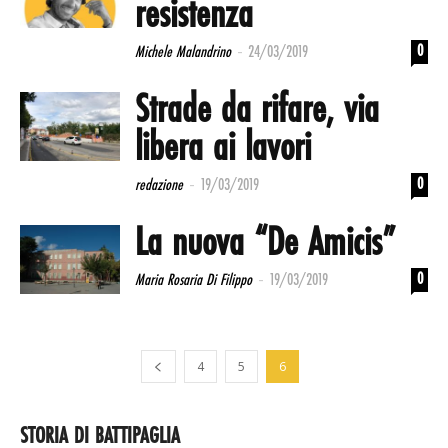
resistenza
-
0
Michele Malandrino
24/03/2019
Strade da rifare, via
libera ai lavori
-
0
redazione
19/03/2019
La nuova “De Amicis”
-
0
Maria Rosaria Di Filippo
19/03/2019
4
5
6
STORIA DI BATTIPAGLIA