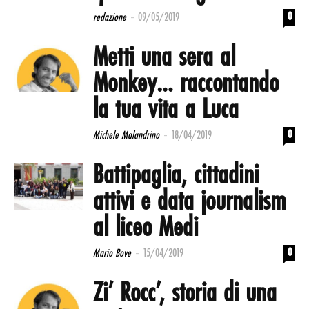
-
0
redazione
09/05/2019
Metti una sera al
Monkey… raccontando
la tua vita a Luca
-
0
Michele Malandrino
18/04/2019
Battipaglia, cittadini
attivi e data journalism
al liceo Medi
-
0
Mario Bove
15/04/2019
Zi’ Rocc’, storia di una