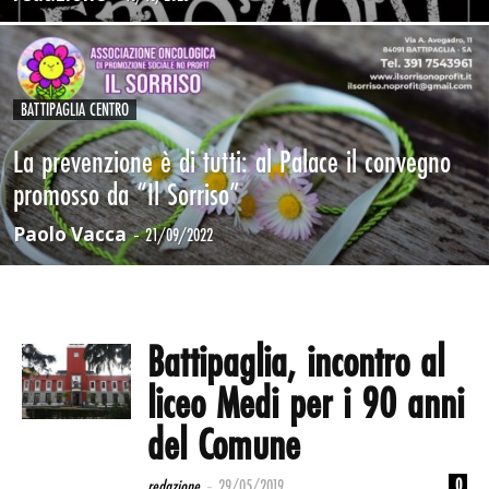
BATTIPAGLIA CENTRO
La prevenzione è di tutti: al Palace il convegno
promosso da “Il Sorriso”
Paolo Vacca
-
21/09/2022
Battipaglia, incontro al
liceo Medi per i 90 anni
del Comune
-
0
redazione
29/05/2019