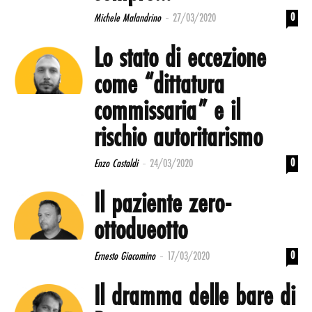
-
0
Michele Malandrino
27/03/2020
Lo stato di eccezione
come “dittatura
commissaria” e il
rischio autoritarismo
-
0
Enzo Castaldi
24/03/2020
Il paziente zero-
ottodueotto
-
0
Ernesto Giacomino
17/03/2020
Il dramma delle bare di