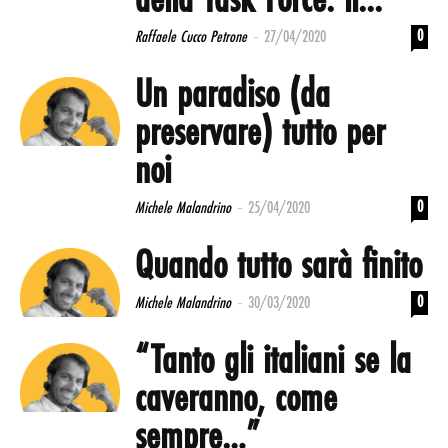
della Task Force: il...
-
0
Raffaele Cucco Petrone
27/04/2020
Un paradiso (da
preservare) tutto per
noi
-
0
Michele Malandrino
25/04/2020
Quando tutto sarà finito
-
0
Michele Malandrino
30/03/2020
“Tanto gli italiani se la
caveranno, come
sempre…”