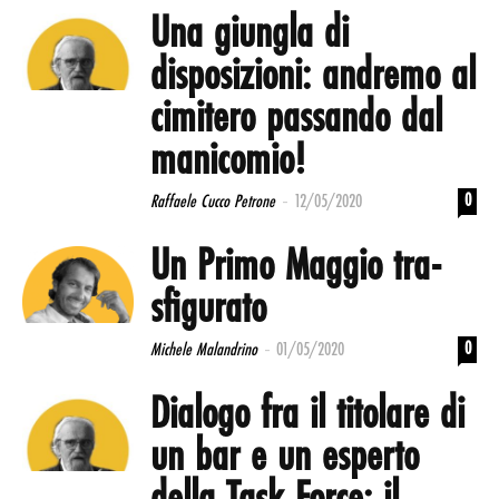
Una giungla di
disposizioni: andremo al
cimitero passando dal
manicomio!
-
0
Raffaele Cucco Petrone
12/05/2020
Un Primo Maggio tra-
sfigurato
-
0
Michele Malandrino
01/05/2020
Dialogo fra il titolare di
un bar e un esperto