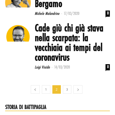
Bergamo
-
0
Michele Malandrino
17/03/2020
Cade giù chi già stava
nella scarpata: la
vecchiaia ai tempi del
coronavirus
-
0
Luigi Viscido
14/03/2020
1
2
3
STORIA DI BATTIPAGLIA