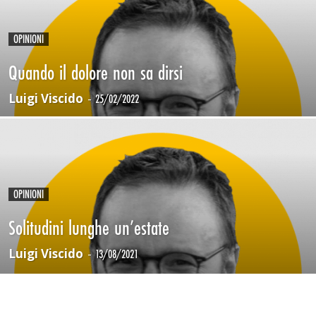
OPINIONI
Quando il dolore non sa dirsi
Luigi Viscido
-
25/02/2022
OPINIONI
Solitudini lunghe un’estate
Luigi Viscido
-
13/08/2021