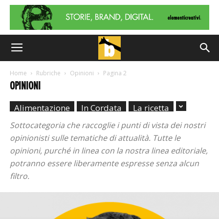
Home
Rubriche
Opinioni
Pagina 2
OPINIONI
Alimentazione
In Cordata
La ricetta
Sottocategoria che raccoglie i punti di vista dei nostri
opinionisti sulle tematiche di attualità. Tutte le
opinioni, purché in linea con la nostra linea editoriale,
potranno essere liberamente espresse senza alcun
filtro.