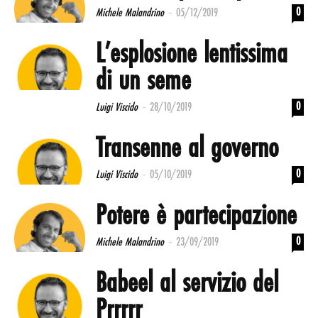
-
0
Michele Malandrino
05/12/2019
L’esplosione lentissima
di un seme
-
0
Luigi Viscido
28/10/2019
Transenne al governo
-
0
Luigi Viscido
05/10/2019
Potere è partecipazione
-
0
Michele Malandrino
23/09/2019
Babeel al servizio del
Prrrrr