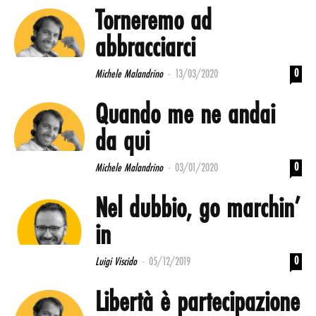
Torneremo ad
abbracciarci
-
0
Michele Malandrino
13/03/2020
Quando me ne andai
da qui
-
0
Michele Malandrino
03/01/2020
Nel dubbio, go marchin’
in
-
0
Luigi Viscido
05/12/2019
Libertà è partecipazione