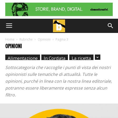
Home
Rubriche
Opinioni
Pagina 3
OPINIONI
Alimentazione
In Cordata
La ricetta
Sottocategoria che raccoglie i punti di vista dei nostri
opinionisti sulle tematiche di attualità. Tutte le
opinioni, purché in linea con la nostra linea editoriale,
potranno essere liberamente espresse senza alcun
filtro.