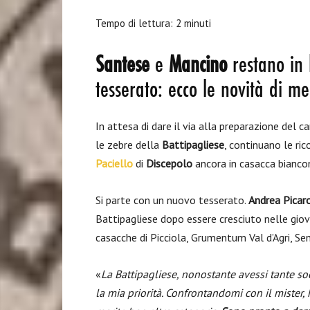
Tempo di lettura:
2
minuti
Santese
e
Mancino
restano in 
tesserato: ecco le novità di m
In attesa di dare il via alla preparazione de
le zebre della
Battipagliese
, continuano le ri
Paciello
di
Discepolo
ancora in casacca biancon
Si parte con un nuovo tesserato.
Andrea Picar
Battipagliese dopo essere cresciuto nelle giova
casacche di Picciola, Grumentum Val d’Agri, Se
«
La Battipagliese, nonostante avessi tante so
la mia priorità. Confrontandomi con il mister,