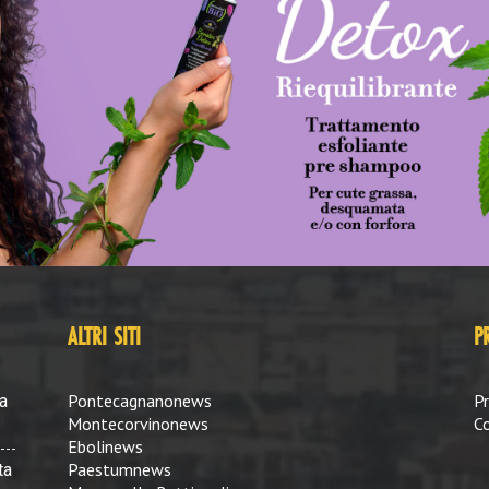
ALTRI SITI
P
Pontecagnanonews
Pr
a
Montecorvinonews
Co
Ebolinews
Paestumnews
ta