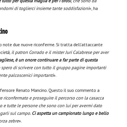
tutto per questa maglia e per i tifosi
, che sono da
domi di toglierci insieme tante soddisfazioni
», ha
ino
so note due nuove riconferme. Si tratta dell’attaccante
ciet
à
, il patron Corrado e il mister Juri Calabrese per aver
agliese, è un onore continuare a far parte di questa
 spero di scrivere con tutto il gruppo pagine importanti
ente palcoscenici importanti
».
 difensore Renato Mancino. Questo il suo commento a
e riconfermato e proseguire il percorso con la casacca
do e tutte le persone che sono con lui per avermi dato
agarli sul campo.
Ci aspetta un campionato lungo e bello
orza zebre
».