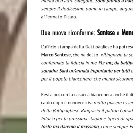
merita ben altre categorie.
Sono pronto a dare 
sempre il dodicesimo uomo in campo, auguran
affermato Picaro.
Due nuove riconferme:
Santese
e
Manc
L’ufficio stampa della Battipagliese ha poi re
Marco Santese
, che ha detto: «
Ringrazio la so
confermato la fiducia in me.
Per me, da battip
squadra. Sarà un’annata importante per tutti
e
per il popolo bianconero, che merita sicuram
Resta poi con la casacca bianconera anche il
caldo dopo il rinnovo: «
Fa molto piacere esser
della Battipagliese. Ringrazio il patron Corra
fiducia per la prossima stagione. Spero di rip
tosto ma daremo il massimo
, come sempre. F