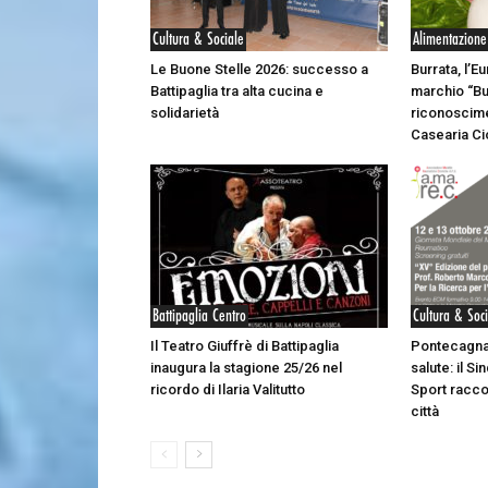
Cultura & Sociale
Alimentazione
Le Buone Stelle 2026: successo a
Burrata, l’E
Battipaglia tra alta cucina e
marchio “Bu
solidarietà
riconoscime
Casearia Cio
Battipaglia Centro
Cultura & Soc
Il Teatro Giuffrè di Battipaglia
Pontecagna
inaugura la stagione 25/26 nel
salute: il S
ricordo di Ilaria Valitutto
Sport racco
città