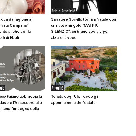
Arte e Creatività
uropa dà ragione al
Salvatore Sorvillo torna a Natale con
rrata Campana”:
un nuovo singolo “MAI PIÙ
nto anche per la
SILENZIO”: un brano sociale per
ffi di Eboli
alzare la voce
iale
Attualità
no-Faiano abbraccia la
Tenuta degli Ulivi: ecco gli
indaco e l’Assessore allo
appuntamenti dell’estate
ntano l’impegno della