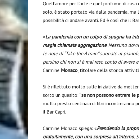
Quell’amore per l’arte e quel profumo di casa c
solo, è stato portato via dalla pandemia, ma l
possibilità di andare avanti. Ed è così che il Bar
«
La pandemia con un colpo di spugna ha interr
magia chiamata aggregazione
. Nessuno dovre
le note di “Take the A train” suonate al piano
persino chi non si è mai reso conto di avere 
Carmine
Monaco
, titolare della storica attivit
Si è riflettuto molto sulle iniziative da mette
sorto un quesito: “
se non possono entrare le p
molto presto centinaia di libri incontreranno pr
il Bar Capri.
Carmine Monaco spiega: «
Prendendo la propri
gratuitamente, con una sorpresa all’interno
. 