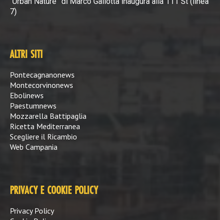
“Urban Nature” di Marco Gallotta inaugura alla 111 St (linea
7)
ALTRI SITI
Pontecagnanonews
Montecorvinonews
Ebolinews
Paestumnews
Mozzarella Battipaglia
Ricetta Mediterranea
Scegliere il Ricambio
Web Campania
PRIVACY E COOKIE POLICY
Privacy Policy