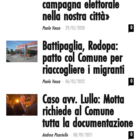
campagna elettorale
nella nostra città»
-
0
Paolo Vacca
29/05/2020
Battipaglia, Rodopa:
patto col Comune per
riaccogliere i migranti
-
0
Paolo Vacca
06/05/2022
Caso avv. Lullo: Motta
richiede al Comune
tutta la documentazione
-
0
Andrea Picariello
08/09/2021