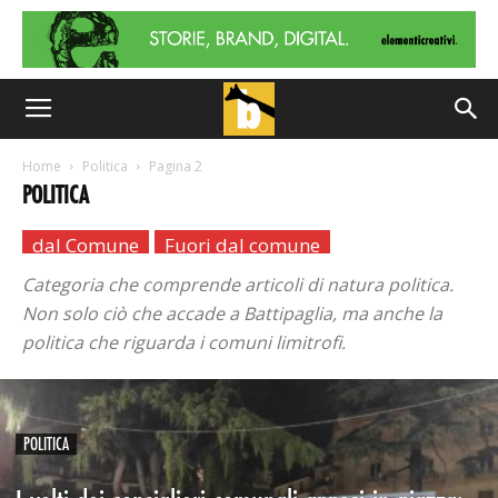
Home
Politica
Pagina 2
POLITICA
dal Comune
Fuori dal comune
Categoria che comprende articoli di natura politica.
Non solo ciò che accade a Battipaglia, ma anche la
politica che riguarda i comuni limitrofi.
POLITICA