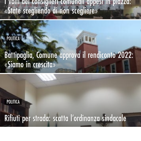
I volti dei consiglieri comunali appesi in piazza:
«State scegliendo di non scegliere»
POLITICA
Battipaglia, Comune approva il rendiconto 2022:
«Siamo in crescita»
POLITICA
Rifiuti per strada: scatta l’ordinanza sindacale