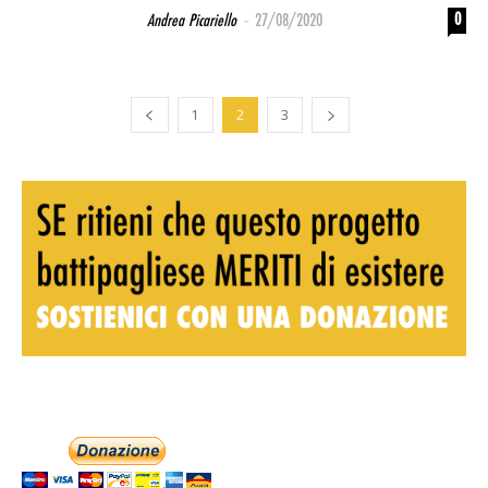
-
0
Andrea Picariello
27/08/2020
1
2
3