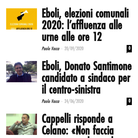
Eboli, elezioni comunali
2020: l’affluenza alle
urne alle ore 12
-
0
Paolo Vacca
20/09/2020
Eboli, Donato Santimone
candidato a sindaco per
il centro-sinistra
-
0
Paolo Vacca
24/06/2020
Cappelli risponde a
Celano: «Non faccia